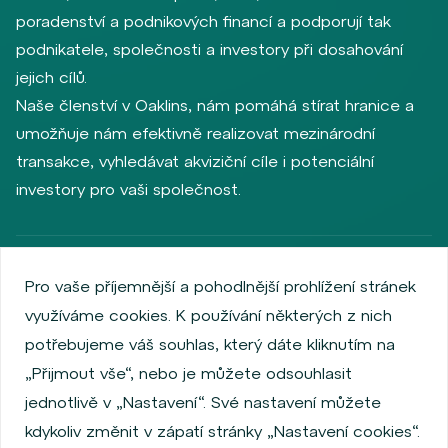
poradenství a podnikových financí a podporují tak
podnikatele, společnosti a investory při dosahování
jejich cílů.
Naše členství v Oaklins, nám pomáhá stírat hranice a
umožňuje nám efektivně realizovat mezinárodní
transakce, vyhledávat akviziční cíle i potenciální
investory pro vaši společnost.
Zásady ochrany osobních údajů
Používání cookies
Pro vaše příjemnější a pohodlnější prohlížení stránek
Informace o emitentech
využíváme cookies. K používání některých z nich
Zaměstnanecký akciový program
potřebujeme váš souhlas, který dáte kliknutím na
Povinně zveřejňované informace
Finanční výkonnost
„Přijmout vše“, nebo je můžete odsouhlasit
Regulation S, Rule 144a
Informace dle MiFID
jednotlivě v „Nastavení“. Své nastavení můžete
FATCA & CSR
Disclaimer
Nastavení Cookies
kdykoliv změnit v zápatí stránky „Nastavení cookies“.