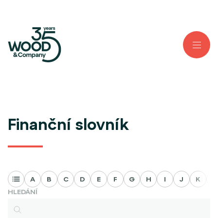
Finanční slovník
A
B
C
D
E
F
G
H
I
J
K
L
HLEDÁNÍ