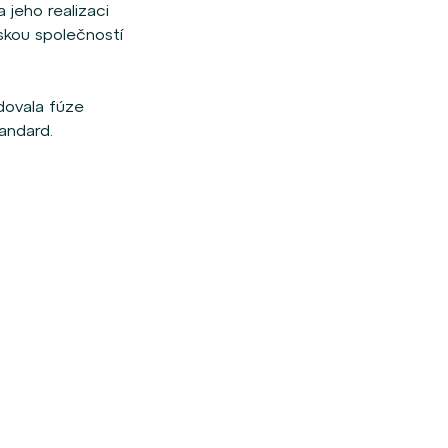
 jeho realizaci
skou společností
dovala fúze
andard.