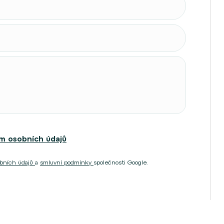
m osobních údajů
obních údajů
a
smluvní podmínky
společnosti Google.