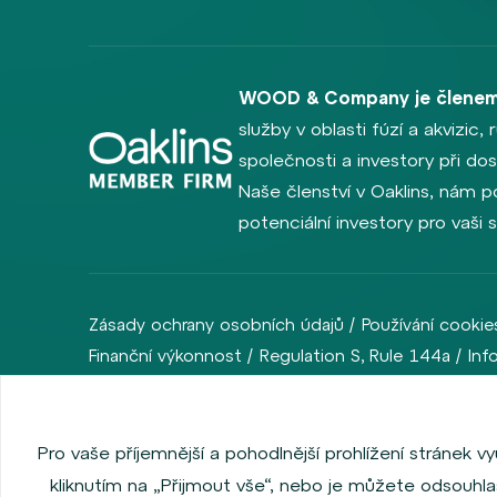
WOOD & Company je členem
služby v oblasti fúzí a akvizic
společnosti a investory při dosa
Naše členství v Oaklins, nám p
potenciální investory pro vaši 
Zásady ochrany osobních údajů
Používání cookie
Finanční výkonnost
Regulation S, Rule 144a
Inf
Copyright © 2026 WOOD & Company. Všechna práva vyhrazena. (W
Česká republika).
Pro vaše příjemnější a pohodlnější prohlížení stránek 
kliknutím na „Přijmout vše“, nebo je můžete odsouhlas