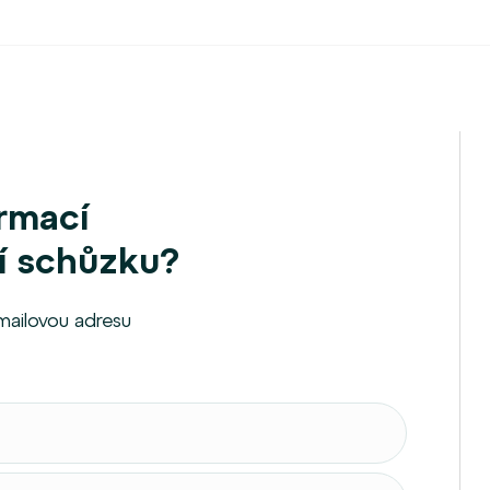
ormací
í schůzku?
mailovou adresu