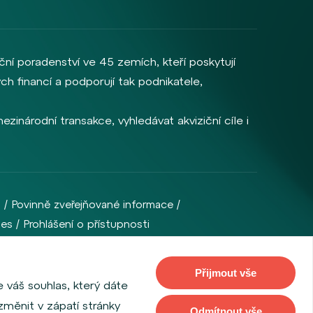
ční poradenství ve 45 zemích, kteří poskytují
ch financí a podporují tak podnikatele,
zinárodní transakce, vyhledávat akviziční cíle i
m
Povinně zveřejňované informace
ies
Prohlášení o přístupnosti
kou se sídlem Na Příkopě 28, 115 03, Praha 1,
Přijmout vše
 váš souhlas, který dáte
změnit v zápatí stránky
Odmítnout vše