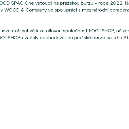
OOD SPAC One
vstoupil na pražskou burzu v roce 2022. Na
upiny WOOD & Company ve spolupráci s mezinárodní poraden
investoři schválili za cílovou společnost FOOTSHOP, násle
FOOTSHOPu začaly obchodovat na pražské burze na trhu St
.