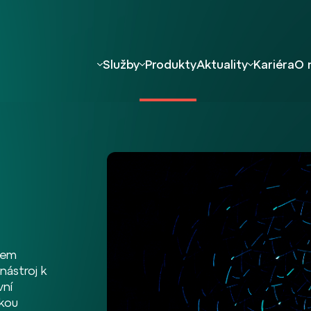
Služby
Produkty
Aktuality
Kariéra
O 
rem
nástroj k
vní
skou