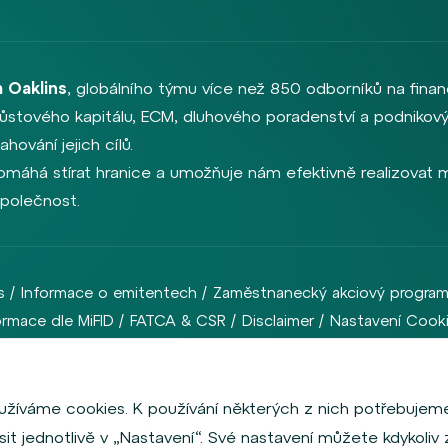
 Oaklins
, globálního týmu více než 850 odborníků na finan
, růstového kapitálu, ECM, dluhového poradenství a podnikový
hování jejich cílů.
omáhá stírat hranice a umožňuje nám efektivně realizovat me
společnost.
s
Informace o emitentech
Zaměstnanecký akciový progra
ormace dle MiFID
FATCA & CSR
Disclaimer
Nastavení Cook
OOD & Company Financial Services, a. s., je regulovaná Českou národní ban
využíváme cookies. K používání některých z nich potřebujeme
it jednotlivě v „Nastavení“. Své nastavení můžete kdykoliv 