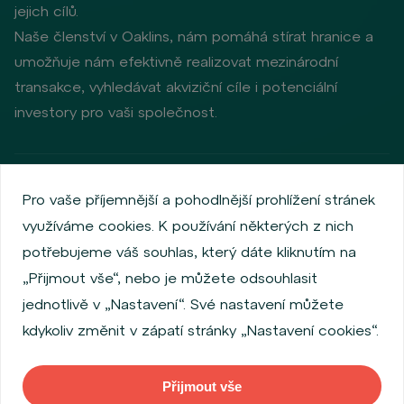
jejich cílů.
Naše členství v Oaklins, nám pomáhá stírat hranice a
umožňuje nám efektivně realizovat mezinárodní
transakce, vyhledávat akviziční cíle i potenciální
investory pro vaši společnost.
Zásady ochrany osobních údajů
Používání cookies
Pro vaše příjemnější a pohodlnější prohlížení stránek
Informace o emitentech
využíváme cookies. K používání některých z nich
Zaměstnanecký akciový program
potřebujeme váš souhlas, který dáte kliknutím na
Povinně zveřejňované informace
Finanční výkonnost
„Přijmout vše“, nebo je můžete odsouhlasit
Regulation S, Rule 144a
Informace dle MiFID
jednotlivě v „Nastavení“. Své nastavení můžete
FATCA & CSR
Disclaimer
Nastavení Cookies
kdykoliv změnit v zápatí stránky „Nastavení cookies“.
Prohlášení o přístupnosti
Přijmout vše