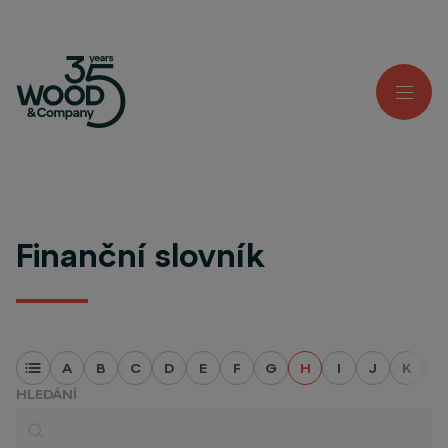
Finanční slovník
A
B
C
D
E
F
G
H
I
J
K
L
HLEDÁNÍ