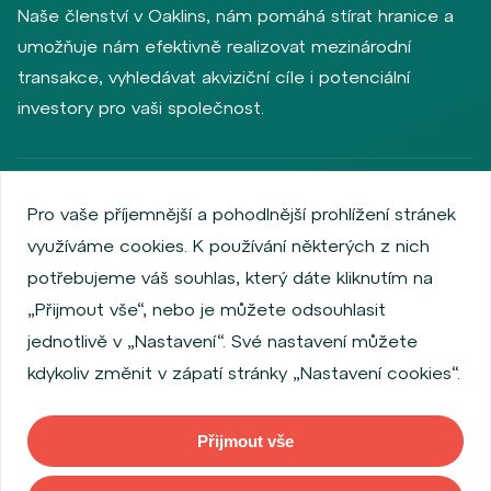
Naše členství v Oaklins, nám pomáhá stírat hranice a
umožňuje nám efektivně realizovat mezinárodní
transakce, vyhledávat akviziční cíle i potenciální
investory pro vaši společnost.
Zásady ochrany osobních údajů
Používání cookies
Pro vaše příjemnější a pohodlnější prohlížení stránek
Informace o emitentech
využíváme cookies. K používání některých z nich
Zaměstnanecký akciový program
potřebujeme váš souhlas, který dáte kliknutím na
Povinně zveřejňované informace
Finanční výkonnost
„Přijmout vše“, nebo je můžete odsouhlasit
Regulation S, Rule 144a
Informace dle MiFID
jednotlivě v „Nastavení“. Své nastavení můžete
FATCA & CSR
Disclaimer
Nastavení Cookies
kdykoliv změnit v zápatí stránky „Nastavení cookies“.
Prohlášení o přístupnosti
Přijmout vše
Copyright © 2026 WOOD & Company. Všechna práva vyhrazena. (WOOD
& Company Financial Services, a. s., je regulovaná Českou národní