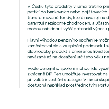
V Česku tyto produkty v rámci třetího pilíř
patřící do bankovních nebo pojišťovacích s
transformované fondy, které navazují na dří
garantují nezáporné zhodnocení, a účastni
mohou nabídnout vyšší potenciál výnosu po
Hlavní výhodou penzijního spoření je možn
zaměstnavatele a za splnění podmínek tak
dlouhodobý produkt s omezenou likviditou
navázané až na dosažení určitého věku n
Vedle penzijního spoření mohou lidé využí
zkráceně DIP. Ten umožňuje investovat na 
při volbě investiční strategie. V rámci 
dostupná například prostřednictvím
Portu