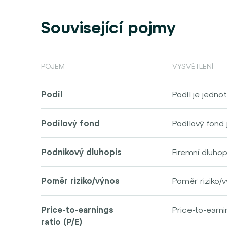
Související pojmy
POJEM
VYSVĚTLENÍ
Podíl
Podíl je jedno
celkového maje
jeho aktiv. V 
Podílový fond
Podílový fond 
se na jejích z
je do různých 
Podnikový dluhopis
Firemní dluhop
Investor za sv
dluhopisu pos
listů se odvíj
zavazuje prav
Poměr riziko/výnos
Poměr riziko/v
podílu investo
sazbu a splatn
podstoupit k d
prostřednictví
které nejlépe v
Fond investuje
Price-to-earnings
Price-to-earni
jeho cena na t
výběru jednotl
ratio (P/E)
akciových spol