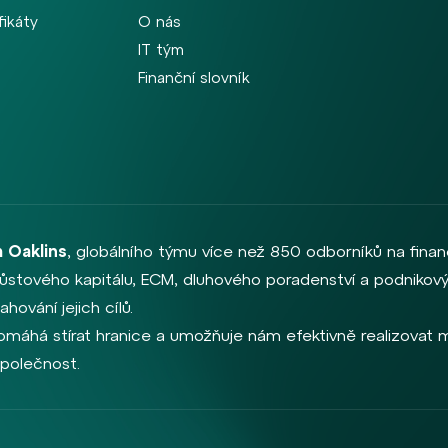
fikáty
O nás
IT tým
Finanční slovník
 Oaklins
, globálního týmu více než 850 odborníků na finan
, růstového kapitálu, ECM, dluhového poradenství a podnikový
hování jejich cílů.
omáhá stírat hranice a umožňuje nám efektivně realizovat me
společnost.