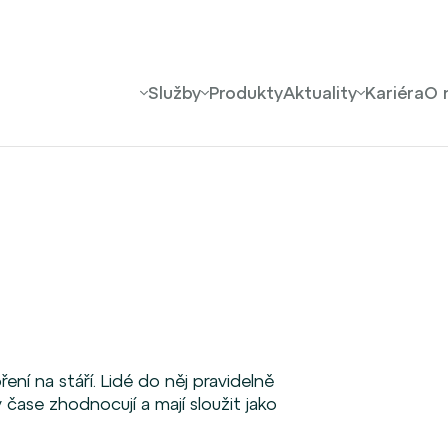
Služby
Produkty
Aktuality
Kariéra
O 
ení na stáří. Lidé do něj pravidelně
 čase zhodnocují a mají sloužit jako