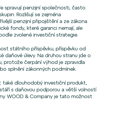
e spravují penzijní společnosti, často
kupin. Rozlišují se zejména
vější penzijní připojištění a ze zákona
cké fondy, které garanci nemají, ale
dle zvolené investiční strategie.
ost státního příspěvku, příspěvku od
é daňové úlevy. Na druhou stranu jde o
, protože čerpání výhod je zpravidla
ebo splnění zákonných podmínek.
t také dlouhodobý investiční produkt,
stáří s daňovou podporou a větší volností
skupiny WOOD & Company je tato možnost
.