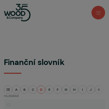
Finanční slovník
A
B
C
D
E
F
G
H
I
J
K
L
HLEDÁNÍ