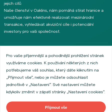
jejich cílů.
Naše členství v Oaklins, nám pomáhá stírat hranice a
umožňuje nám efektivně realizovat mezinárodní
transakce, vyhledávat akviziční cíle i potenciální
investory pro vaši společnost.
Zásady ochrany osobních údajů
Používání cookies
Pro vaše příjemnější a pohodlnější prohlížení stránek
Informace o emitentech
využíváme cookies. K používání některých z nich
Zaměstnanecký akciový program
potřebujeme váš souhlas, který dáte kliknutím na
Povinně zveřejňované informace
Finanční výkonnost
„Přijmout vše“, nebo je můžete odsouhlasit
Regulation S, Rule 144a
Informace dle MiFID
jednotlivě v „Nastavení“. Své nastavení můžete
FATCA & CSR
Disclaimer
Nastavení Cookies
kdykoliv změnit v zápatí stránky „Nastavení cookies“.
Prohlášení o přístupnosti
Přijmout vše