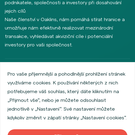
podnikatele, společnosti a investory při dosahování
jejich cílů.
Naše členství v Oaklins, nám pomáhá stírat hranice a
umožňuje nám efektivně realizovat mezinárodní
transakce, vyhledávat akviziční cíle i potenciální
investory pro vaši společnost.
Zásady ochrany osobních údajů
Používání cookies
Pro vaše příjemnější a pohodlnější prohlížení stránek
Informace o emitentech
využíváme cookies. K používání některých z nich
Zaměstnanecký akciový program
potřebujeme váš souhlas, který dáte kliknutím na
Povinně zveřejňované informace
Finanční výkonnost
„Přijmout vše“, nebo je můžete odsouhlasit
Regulation S, Rule 144a
Informace dle MiFID
jednotlivě v „Nastavení“. Své nastavení můžete
FATCA & CSR
Disclaimer
Nastavení Cookies
kdykoliv změnit v zápatí stránky „Nastavení cookies“.
Prohlášení o přístupnosti