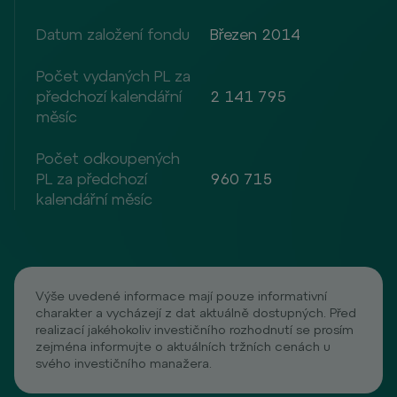
Datum založení fondu
Březen 2014
Počet vydaných PL za
předchozí kalendářní
2 141 795
měsíc
Počet odkoupených
PL za předchozí
960 715
kalendářní měsíc
Výše uvedené informace mají pouze informativní
charakter a vycházejí z dat aktuálně dostupných. Před
realizací jakéhokoliv investičního rozhodnutí se prosím
zejména informujte o aktuálních tržních cenách u
svého investičního manažera.