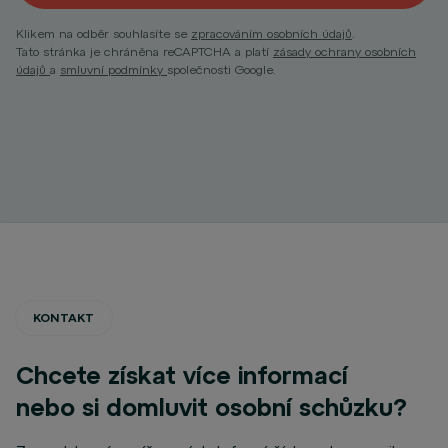
Klikem na odběr souhlasíte se
zpracováním osobních údajů
.
Tato stránka je chráněna reCAPTCHA a platí
zásady ochrany osobních
údajů
a
smluvní podmínky
společnosti Google.
KONTAKT
Chcete získat více informací
nebo si domluvit osobní schůzku?