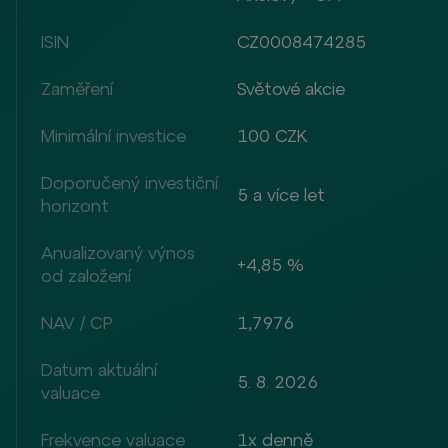
ISIN
CZ0008474285
Zaměření
Světové akcie
Minimální investice
100 CZK
Doporučený investiční
5 a více let
horizont
Anualizovaný výnos
+4,85 %
od založení
NAV / CP
1,7976
Datum aktuální
5. 8. 2026
valuace
Frekvence valuace
1x denně