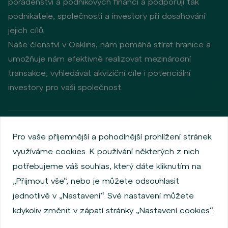
poradenství a podnikových financí a podporují tak
podnikatele, společnosti a investory při dosahování
jejich cílů.
Naše členství v Oaklins, nám pomáhá stírat hranice a
umožňuje nám efektivně realizovat mezinárodní
transakce, vyhledávat akviziční cíle i potenciální
investory pro vaši společnost.
Zásady ochrany osobních údajů
Používání cookies
Pro vaše příjemnější a pohodlnější prohlížení stránek
Informace o emitentech
využíváme cookies. K používání některých z nich
Zaměstnanecký akciový program
potřebujeme váš souhlas, který dáte kliknutím na
Povinně zveřejňované informace
Finanční výkonnost
„Přijmout vše“, nebo je můžete odsouhlasit
Regulation S, Rule 144a
Informace dle MiFID
jednotlivě v „Nastavení“. Své nastavení můžete
FATCA & CSR
Disclaimer
Nastavení Cookies
kdykoliv změnit v zápatí stránky „Nastavení cookies“.
Prohlášení o přístupnosti