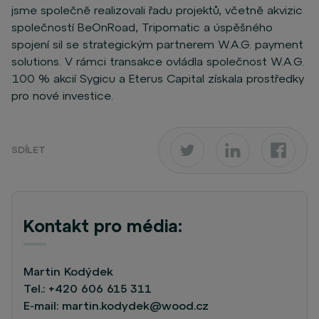
jsme společně realizovali řadu projektů, včetně akvizic
společností BeOnRoad, Tripomatic a úspěšného
spojení sil se strategickým partnerem W.A.G. payment
solutions. V rámci transakce ovládla společnost W.A.G.
100 % akcií Sygicu a Eterus Capital získala prostředky
pro nové investice.
SDÍLET
Kontakt pro média:
Martin Kodýdek
Tel.:
+420 606 615 311
E-mail:
martin.kodydek@wood.cz