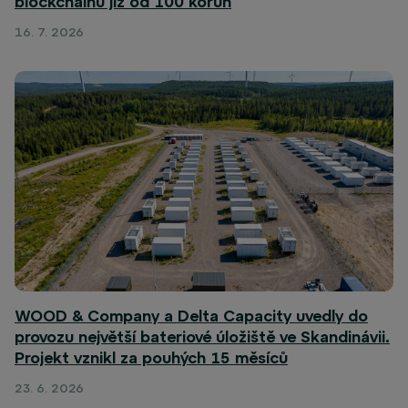
blockchainu již od 100 korun
16. 7. 2026
WOOD & Company a Delta Capacity uvedly do
provozu největší bateriové úložiště ve Skandinávii.
Projekt vznikl za pouhých 15 měsíců
23. 6. 2026