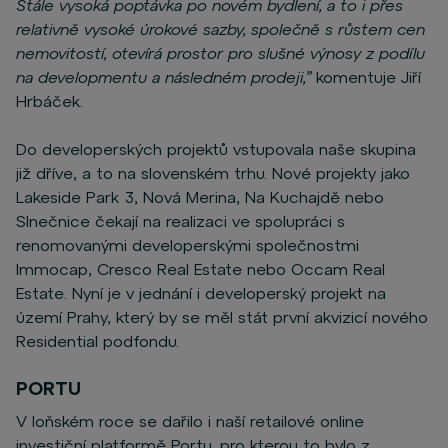
Stále vysoká poptávka po novém bydlení, a to i přes
relativně vysoké úrokové sazby, společně s růstem cen
nemovitostí, otevírá prostor pro slušné výnosy z podílu
na developmentu a následném prodeji,”
komentuje Jiří
Hrbáček.
Do developerských projektů vstupovala naše skupina
již dříve, a to na slovenském trhu. Nové projekty jako
Lakeside Park 3, Nová Merina, Na Kuchajdě nebo
Slnečnice čekají na realizaci ve spolupráci s
renomovanými developerskými společnostmi
Immocap, Cresco Real Estate nebo Occam Real
Estate. Nyní je v jednání i developerský projekt na
území Prahy, který by se měl stát první akvizicí nového
Residential podfondu.
PORTU
V loňském roce se dařilo i naší retailové online
investiční platformě Portu, pro kterou to bylo z