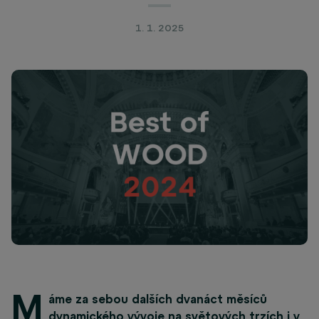
1. 1. 2025
M
áme za sebou dalších dvanáct měsíců
dynamického vývoje na světových trzích i v