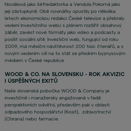
Nováková jako šéfredaktorka a Vendula Pokorná jako
její zástupkyně. Obě novinářky opustily po několika
letech ekonomickou redakci České televize a přebraly
vedení Investičního webu s plánem rozšířit obsahový
záběr, zavést nové formáty jako video a podcasty a
posílit sociální sítě. Investiční web, fungující od roku
2009, má měsíční návštěvnost 200 tisíc čtenářů, a s
novým vedením cílí na to stát se předním byznysovým
médiem v České republice.
WOOD & CO. NA SLOVENSKU - ROK AKVIZIC
I ÚSPĚŠNÝCH EXITŮ
Naše slovenská pobočka WOOD & Company je
investičně i manažersky angažovaná v řadě
perspektivních odvětví, především pak v oblasti
odpadového hospodářství (Kosit), zdravotnictví
(Chirana) nebo farmacie.