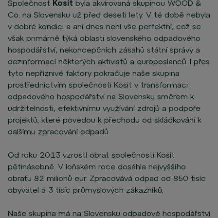
Společnost
Kosit
byla akvírovaná skupinou WOOD &
Co. na Slovensku už před deseti lety. V té době nebyla
v dobré kondici a ani dnes není vše perfektní, což se
však primárně týká oblasti slovenského odpadového
hospodářství, nekoncepčních zásahů státní správy a
dezinformací některých aktivistů a europoslanců. I přes
tyto nepříznivé faktory pokračuje naše skupina
prostřednictvím společnosti Kosit v transformaci
odpadového hospodářství na Slovensku směrem k
udržitelnosti, efektivnímu využívání zdrojů a podpoře
projektů, které povedou k přechodu od skládkování k
dalšímu zpracování odpadů.
Od roku 2013 vzrostl obrat společnosti Kosit
pětinásobně. V loňském roce dosáhla nejvyššího
obratu 82 milionů eur. Zpracovává odpad od 850 tisíc
obyvatel a 3 tisíc průmyslových zákazníků.
Naše skupina má na Slovensku odpadové hospodářství