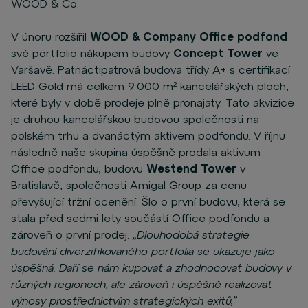
WOOD & Co.
V únoru rozšířil
WOOD & Company Office podfond
své portfolio nákupem budovy
Concept Tower
ve
Varšavě. Patnáctipatrová budova třídy A+ s certifikací
LEED Gold má celkem 9 000 m² kancelářských ploch,
které byly v době prodeje plně pronajaty. Tato akvizice
je druhou kancelářskou budovou společnosti na
polském trhu a dvanáctým aktivem podfondu. V říjnu
následně naše skupina úspěšně prodala aktivum
Office podfondu, budovu
Westend Tower
v
Bratislavě, společnosti Amigal Group za cenu
převyšující tržní ocenění. Šlo o první budovu, která se
stala před sedmi lety součástí Office podfondu a
zároveň o první prodej.
„Dlouhodobá strategie
budování diverzifikovaného portfolia se ukazuje jako
úspěšná. Daří se nám kupovat a zhodnocovat budovy v
různých regionech, ale zároveň i úspěšně realizovat
výnosy prostřednictvím strategických exitů,”