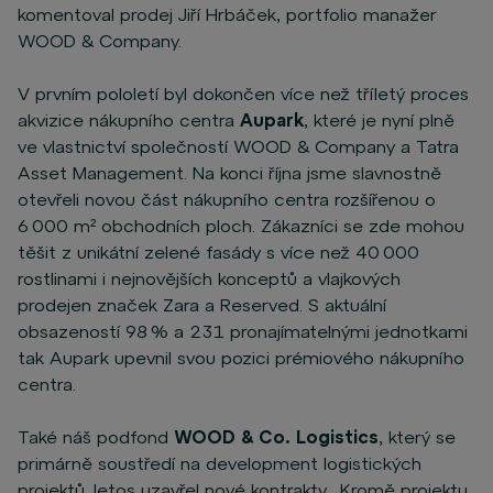
komentoval prodej Jiří Hrbáček, portfolio manažer
WOOD & Company.
V prvním pololetí byl dokončen více než tříletý proces
akvizice nákupního centra
Aupark
, které je nyní plně
ve vlastnictví společností WOOD & Company a Tatra
Asset Management. Na konci října jsme slavnostně
otevřeli novou část nákupního centra rozšířenou o
6 000 m² obchodních ploch. Zákazníci se zde mohou
těšit z unikátní zelené fasády s více než 40 000
rostlinami i nejnovějších konceptů a vlajkových
prodejen značek Zara a Reserved. S aktuální
obsazeností 98 % a 231 pronajímatelnými jednotkami
tak Aupark upevnil svou pozici prémiového nákupního
centra.
Také náš podfond
WOOD & Co. Logistics
, který se
primárně soustředí na development logistických
projektů, letos uzavřel nové kontrakty. Kromě projektu