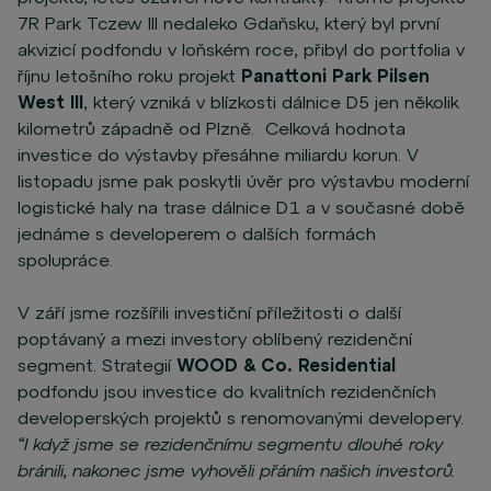
7R Park Tczew III nedaleko Gdaňsku, který byl první
akvizicí podfondu v loňském roce, přibyl do portfolia v
říjnu letošního roku projekt
Panattoni Park Pilsen
West III
, který vzniká v blízkosti dálnice D5 jen několik
kilometrů západně od Plzně. Celková hodnota
investice do výstavby přesáhne miliardu korun. V
listopadu jsme pak poskytli úvěr pro výstavbu moderní
logistické haly na trase dálnice D1 a v současné době
jednáme s developerem o dalších formách
spolupráce.
V září jsme rozšířili investiční příležitosti o další
poptávaný a mezi investory oblíbený rezidenční
segment. Strategií
WOOD & Co. Residential
podfondu jsou investice do kvalitních rezidenčních
developerských projektů s renomovanými developery.
“I když jsme se rezidenčnímu segmentu dlouhé roky
bránili, nakonec jsme vyhověli přáním našich investorů.