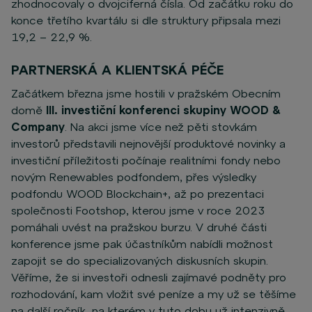
zhodnocovaly o dvojciferná čísla. Od začátku roku do
konce třetího kvartálu si dle struktury připsala mezi
19,2 – 22,9 %.
PARTNERSKÁ A KLIENTSKÁ PÉČE
Začátkem března jsme hostili v pražském Obecním
domě
III. investiční konferenci skupiny WOOD &
Company
. Na akci jsme více než pěti stovkám
investorů představili nejnovější produktové novinky a
investiční příležitosti počínaje realitními fondy nebo
novým Renewables podfondem, přes výsledky
podfondu WOOD Blockchain+, až po prezentaci
společnosti Footshop, kterou jsme v roce 2023
pomáhali uvést na pražskou burzu. V druhé části
konference jsme pak účastníkům nabídli možnost
zapojit se do specializovaných diskusních skupin.
Věříme, že si investoři odnesli zajímavé podněty pro
rozhodování, kam vložit své peníze a my už se těšíme
na další ročník, na kterém v tuto dobu už intenzivně