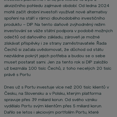
akvizičního pohledu zajímavé období. Od ledna 2024
mohli začít drobní investoři využívat nové alternativy
spoření na stáří v rámci dlouhodobého investičního
produktu – DIP. Na tento daňově zvýhodněný režim
investování se váže státní podpora v podobě možných
odečtů od daňového základu, zároveň je možné
získávat příspěvky i ze strany zaměstnavatele. Řada
Čechů si začala uvědomovat, že důchod od státu
nezvládne pokrýt jejich potřeba a budou se o sebe
muset postarat sami. Jen za tento rok si DIP založilo
už bezmála 100 tisíc Čechů, z toho necelých 20 tisíc
právě s Portu.
Dnes už s Portu investuje více než 200 tisíc klientů v
Česku, na Slovensku a v Polsku, kterým platforma
spravuje přes 39 miliard korun. Od svého vzniku
vydělalo Portu svým klientům přes 5 miliard korun.
Dařilo se letos i akciovým portfoliím Portu, které