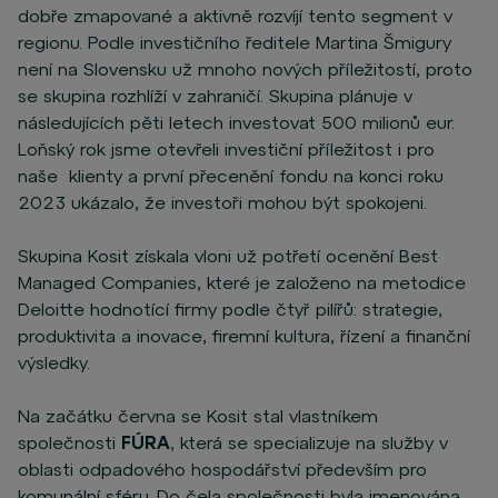
dobře zmapované a aktivně rozvíjí tento segment v
regionu. Podle investičního ředitele Martina Šmigury
není na Slovensku už mnoho nových příležitostí, proto
se skupina rozhlíží v zahraničí. Skupina plánuje v
následujících pěti letech investovat 500 milionů eur.
Loňský rok jsme otevřeli investiční příležitost i pro
naše klienty a první přecenění fondu na konci roku
2023 ukázalo, že investoři mohou být spokojeni.
Skupina Kosit získala vloni už potřetí ocenění Best
Managed Companies, které je založeno na metodice
Deloitte hodnotící firmy podle čtyř pilířů: strategie,
produktivita a inovace, firemní kultura, řízení a finanční
výsledky.
Na začátku června se Kosit stal vlastníkem
společnosti
FÚRA
, která se specializuje na služby v
oblasti odpadového hospodářství především pro
komunální sféru. Do čela společnosti byla jmenována