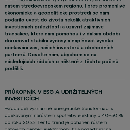
našem středoevropském regionu. I přes proměnlivé
ekonomické a geopolitické prostředí se nám
podařilo uvést do života několik atraktivních
investičních příležitostí a uzavřít zajímavé
transakce, které nám pomohou i v dalším období
doručovat stabilní výnosy a naplňovat vysoká
očekávání vás, našich investorů a obchodních
partnerů. Dovolte nám, abychom se na
následujících řádcích o některé z těchto počinů
podělili.
PRŮKOPNÍK V ESG A UDRŽITELNÝCH
INVESTICÍCH
Evropa čelí významné energetické transformaci s
očekávaným nárůstem spotřeby elektřiny o 40–50 %
do roku 2033. Tento trend je poháněn růstem
datových center, elektromobility a požadavky na