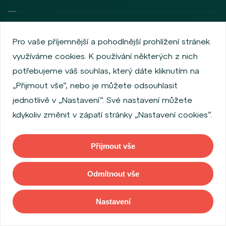
Wealth Management
Pro vaše příjemnější a pohodlnější prohlížení stránek
Asset Management
Family Office Advisory
využíváme cookies. K používání některých z nich
Investment Banking
potřebujeme váš souhlas, který dáte kliknutím na
Markets
„Přijmout vše“, nebo je můžete odsouhlasit
Real Estate
jednotlivě v „Nastavení“. Své nastavení můžete
Venture Investments
kdykoliv změnit v zápatí stránky „Nastavení cookies“.
PRODUKTY
Přijmout vše
Dluhopisy
Odmítnout vše
Fondy
Investiční certifikáty
Nastavení
WOOD SPAC