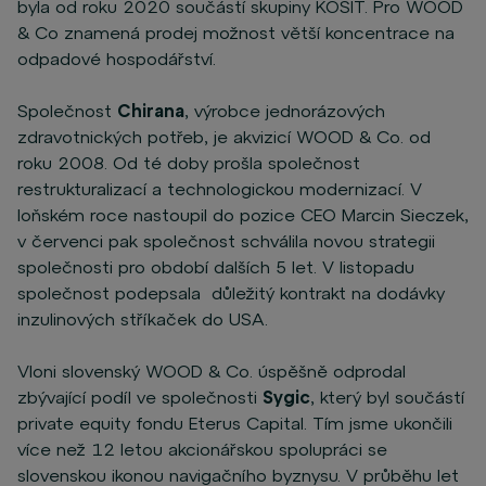
byla od roku 2020 součástí skupiny KOSIT. Pro WOOD
& Co znamená prodej možnost větší koncentrace na
odpadové hospodářství.
Společnost
Chirana
, výrobce jednorázových
zdravotnických potřeb, je akvizicí WOOD & Co. od
roku 2008. Od té doby prošla společnost
restrukturalizací a technologickou modernizací. V
loňském roce nastoupil do pozice CEO Marcin Sieczek,
v červenci pak společnost schválila novou strategii
společnosti pro období dalších 5 let. V listopadu
společnost podepsala důležitý kontrakt na dodávky
inzulinových stříkaček do USA.
Vloni slovenský WOOD & Co. úspěšně odprodal
zbývající podíl ve společnosti
Sygic
, který byl součástí
private equity fondu Eterus Capital. Tím jsme ukončili
více než 12 letou akcionářskou spolupráci se
slovenskou ikonou navigačního byznysu. V průběhu let