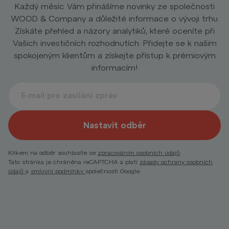
Každý měsíc Vám přinášíme novinky ze společnosti
WOOD & Company a důležité informace o vývoji trhu.
Získáte přehled a názory analytiků, které oceníte při
Vašich investičních rozhodnutích. Přidejte se k našim
spokojeným klientům a získejte přístup k prémiovým
informacím!
Nastavit odběr
Klikem na odběr souhlasíte se
zpracováním osobních údajů
.
Tato stránka je chráněna reCAPTCHA a platí
zásady ochrany osobních
údajů
a
smluvní podmínky
společnosti Google.