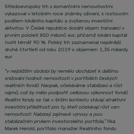
Středoevropský trh s komerčními nemovitostmi
vykazoval v letošním roce známky oživení, s rostoucím
podílem lokálního kapitálu a zvýšenou investiční
aktivitou. V České republice dosáhl objem transakcí v
prvním pololetí 850 milionů eur, přičemž lokální kapitál
tvořil téměř 90 %. Polský trh zaznamenal nejsilnější
druhé čtvrtletí od roku 2019 s objemem 1,35 miliardy
eur.
“v nejbližším období by nemělo docházet k dalšímu
snižování hodnot nemovitostí v portfoliích českých
realitních fondů. Naopak, očekáváme stabilizaci a růst
nájmů, což by mělo podpořit celkovou výkonnost fondů.
Realitní fondy se tak v širším kontextu stávají atraktivní
investiční příležitostí pro ty, kteří očekávají růst cen
nemovitostí. Nabízejí zajímavé výnosy a jsou
stabilizačním prvkem investorského portfolia,”
říká
Marek Herold, portfolio manažer Realitního fondu