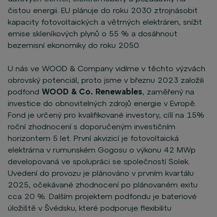
čistou energii. EU plánuje do roku 2030 ztrojnásobit
kapacity fotovoltaických a větrných elektráren, snížit
emise skleníkových plynů o 55 % a dosáhnout
bezemisní ekonomiky do roku 2050.
U nás ve WOOD & Company vidíme v těchto výzvách
obrovský potenciál, proto jsme v březnu 2023 založili
podfond
WOOD & Co. Renewables
, zaměřený na
investice do obnovitelných zdrojů energie v Evropě.
Fond je určený pro kvalifikované investory, cílí na 15%
roční zhodnocení s doporučeným investičním
horizontem 5 let. První akvizicí je fotovoltaická
elektrárna v rumunském Gogosu o výkonu 42 MWp
developovaná ve spolupráci se společností Solek.
Uvedení do provozu je plánováno v prvním kvartálu
2025, očekávané zhodnocení po plánovaném exitu
cca 20 %. Dalším projektem podfondu je bateriové
úložiště v Švédsku, které podporuje flexibilitu