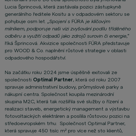
Lucia Šprincová, která zastávala pozici zástupkyně
generálního ředitele Kositu a v odpadovém sektoru se
pohybuje osm let.
„Spojení s
FÚRA
je klíčovým
milníkem, podporuje naši vizi zvyšování podílu tříděného
odběru a využití odpadů jako zdrojů surovin či energie,“
říká Šprincová. Akvizice společnosti FÚRA představuje
pro WOOD & Co. naplnění růstové strategie v oblasti
odpadového hospodářství.
Na začátku roku 2024 jsme úspěšně exitovali ze
společnosti
Optimal Partner
, která od roku 2007
spravuje administrativní budovy, průmyslové parky a
nákupní centra. Společnost koupila mezinárodní
skupina M2C, která tak rozšířila své služby o řízení a
realizaci staveb, energetický management a výstavbu
fotovoltaických elektráren a posílila růstovou pozici na
středoevropském trhu. Společnost Optimal Partner,
která spravuje 450 tisíc m² pro více než sto klientů,