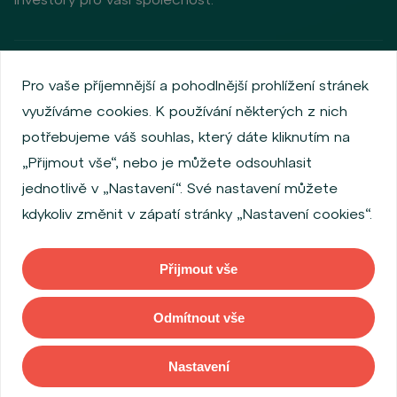
Zásady ochrany osobních údajů
Používání cookies
Pro vaše příjemnější a pohodlnější prohlížení stránek
Informace o emitentech
využíváme cookies. K používání některých z nich
Zaměstnanecký akciový program
potřebujeme váš souhlas, který dáte kliknutím na
Povinně zveřejňované informace
Finanční výkonnost
„Přijmout vše“, nebo je můžete odsouhlasit
Regulation S, Rule 144a
Informace dle MiFID
jednotlivě v „Nastavení“. Své nastavení můžete
FATCA & CSR
Disclaimer
Nastavení Cookies
kdykoliv změnit v zápatí stránky „Nastavení cookies“.
Prohlášení o přístupnosti
Přijmout vše
Copyright © 2026 WOOD & Company. Všechna práva vyhrazena. (WOOD
& Company Financial Services, a. s., je regulovaná Českou národní
Odmítnout vše
bankou se sídlem Na Příkopě 28, 115 03, Praha 1, Česká republika).
Nastavení