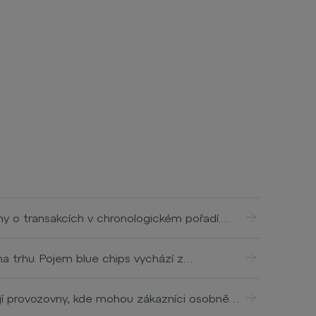
my o transakcích v chronologickém pořadí.
jí souvislý řetězec. Každý blok obsahuje
kaz na předchozí blok, díky tomu jsou
 na trhu. Pojem blue chips vychází z
společnosti s dlouhou historií, pevnou
jí provozovny, kde mohou zákazníci osobně
í uložena na jednom centrálním serveru, ale
 internetových obchodů (e-commerce), které