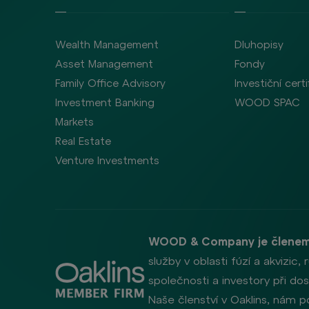
Wealth Management
Dluhopisy
Asset Management
Fondy
Family Office Advisory
Investiční certi
Investment Banking
WOOD SPAC
Markets
Real Estate
Venture Investments
WOOD & Company je členem
služby v oblasti fúzí a akvizic
společnosti a investory při dosa
Naše členství v Oaklins, nám p