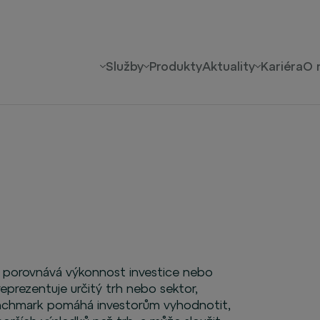
Služby
Produkty
Aktuality
Kariéra
O 
e porovnává výkonnost investice nebo
reprezentuje určitý trh nebo sektor,
enchmark pomáhá investorům vyhodnotit,