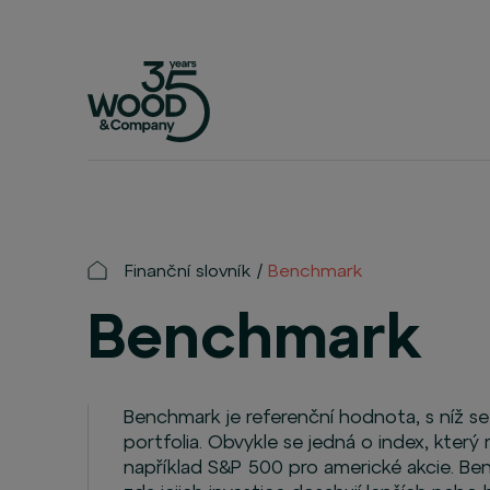
Finanční slovník
Benchmark
Benchmark
Benchmark je referenční hodnota, s níž s
portfolia. Obvykle se jedná o index, který 
například S&P 500 pro americké akcie. B