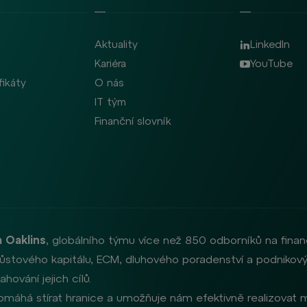
Aktuality
LinkedIn
Kariéra
YouTube
fikáty
O nás
IT tým
Finanční slovník
 Oaklins
, globálního týmu více než 850 odborníků na finan
, růstového kapitálu, ECM, dluhového poradenství a podnikový
hování jejich cílů.
omáhá stírat hranice a umožňuje nám efektivně realizovat me