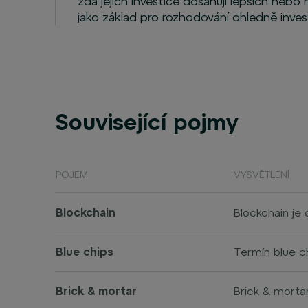
zda jejich investice dosahují lepších nebo 
jako základ pro rozhodování ohledně invest
Související pojmy
POJEM
VYSVĚTLENÍ
Blockchain
Blockchain je
Data jsou uklá
informace o p
Blue chips
Termín blue ch
záznamy bezp
pokerového pr
finanční kondi
Brick & mortar
Brick & morta
Jednou z hlavn
nakupovat neb