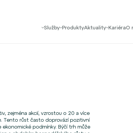
Služby
Produkty
Aktuality
Kariéra
O 
iv, zejména akcií, vzrostou o 20 a více
 Tento růst často doprovází pozitivní
 se ekonomické podmínky. Býčí trh může