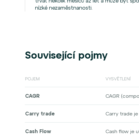
trvat několik měsíců až let a může být s
nízké nezaměstnanosti.
Související pojmy
POJEM
VYSVĚTLENÍ
CAGR
CAGR (compoun
výnos rovnoměr
nebo projektů
Carry trade
Carry trade je
pochopit, jak s
sazbami naváz
sazbou s tím,
Cash Flow
Cash flow je u
sazbu.
schopnost podn