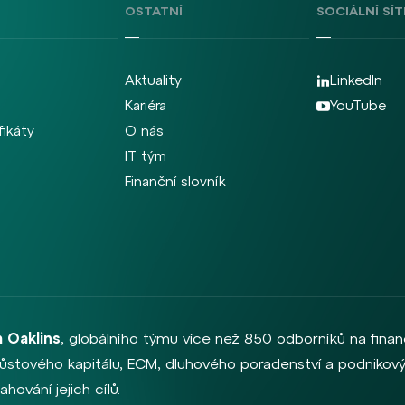
OSTATNÍ
SOCIÁLNÍ SÍT
Aktuality
LinkedIn
Kariéra
YouTube
fikáty
O nás
IT tým
Finanční slovník
 Oaklins
, globálního týmu více než 850 odborníků na finan
, růstového kapitálu, ECM, dluhového poradenství a podnikový
hování jejich cílů.