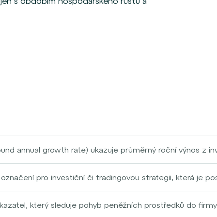
pojen s obdobím hospodářského růstu a
d annual growth rate) ukazuje průměrný roční výnos z inv
ně rozložen do jednotlivých let. Je to užitečný nástroj pr
, protože zohledňuje efekt složeného úročení. Investičním 
 označení pro investiční či tradingovou strategii, která je p
e jejich investice vyvíjely v průběhu času.
anými na dvě různé měny. Celý princip této strategie v pr
 že se tyto půjčené prostředky následně využijí k nákupu d
kazatel, který sleduje pohyb peněžních prostředků do firmy 
iku vytvářet hotovost na pokrytí výdajů, splácení dluhů nebo