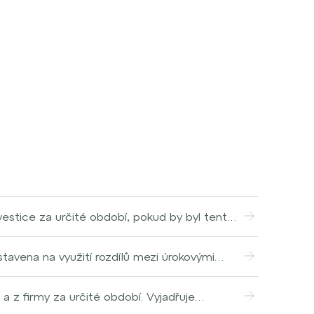
estice za určité období, pokud by byl tento
o porovnávání výkonnosti různých investic
profesionálům i jednotlivcům pomáhá
ostavena na využití rozdílů mezi úrokovými
axi spočívá v půjčce v měně s nízkou úrokovou
ruhé měny, která má naopak vyšší úrokovou
a z firmy za určité období. Vyjadřuje
 investice. Dělí se na provozní, investiční a