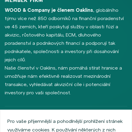
WOOD & Company je členem Oaklins
, globálního
týmu více než 850 odborníků na finanční poradenství
ve 45 zemích, kteří poskytují služby v oblasti fúzí a
akvizic, růstového kapitálu, ECM, dluhového
poradenství a podnikových financí a podporují tak
podnikatele, společnosti a investory při dosahování
jejich cílů.
Naše členství v Oaklins, nám pomáhá stírat hranice a
umožňuje nám efektivně realizovat mezinárodní
transakce, vyhledávat akviziční cíle i potenciální
investory pro vaši společnost.
Zásady ochrany osobních údajů
Používání cookies
Pro vaše příjemnější a pohodlnější prohlížení stránek
Informace o emitentech
využíváme cookies. K používání některých z nich