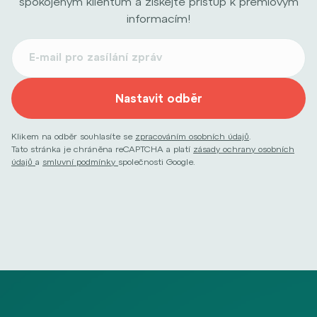
spokojeným klientům a získejte přístup k prémiovým
informacím!
Nastavit odběr
Klikem na odběr souhlasíte se
zpracováním osobních údajů
.
Tato stránka je chráněna reCAPTCHA a platí
zásady ochrany osobních
údajů
a
smluvní podmínky
společnosti Google.