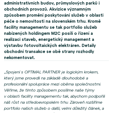
administrativních budov, průmyslových parků i
obchodních provozů. Akvizice významným
způsobem promění poskytování služeb v oblasti
péče o nemovitosti na slovenském trhu. Kromě
facility managementu se tak portfolio služeb
nabízených holdingem M2C posílí o řízení a
realizaci staveb, energetický management a
výstavbu fotovoltaických elektráren. Detaily
obchodní transakce se obě strany rozhodly
nekomentovat.
„
Spojení s OPTIMAL PARTNER je logickým krokem,
který jsme provedli na základě dlouhodobé a
profesionální spolupráce mezi oběma společnostmi.
Věříme, že tímto způsobem posílíme naše týmy
v oblasti facility managementu tak, abychom podpořili
náš růst na středoevropském trhu. Zároveň rozšíříme
portfolio našich služeb o další, velmi důležitý článek, a