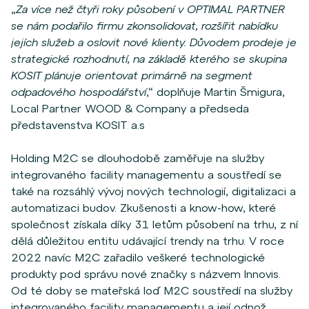
„
Za více než čtyři roky působení v OPTIMAL PARTNER
se nám podařilo firmu zkonsolidovat, rozšířit nabídku
jejích služeb a oslovit nové klienty. Důvodem prodeje je
strategické rozhodnutí, na základě kterého se skupina
KOSIT plánuje orientovat primárně na segment
odpadového hospodářství
,“ doplňuje Martin Šmigura,
Local Partner WOOD & Company a předseda
představenstva KOSIT a.s
Holding M2C se dlouhodobě zaměřuje na služby
integrovaného facility managementu a soustředí se
také na rozsáhlý vývoj nových technologií, digitalizaci a
automatizaci budov. Zkušenosti a know-how, které
společnost získala díky 31 letům působení na trhu, z ní
dělá důležitou entitu udávající trendy na trhu. V roce
2022 navíc M2C zařadilo veškeré technologické
produkty pod správu nové značky s názvem Innovis.
Od té doby se mateřská loď M2C soustředí na služby
integrovaného facility managementu a její odnož