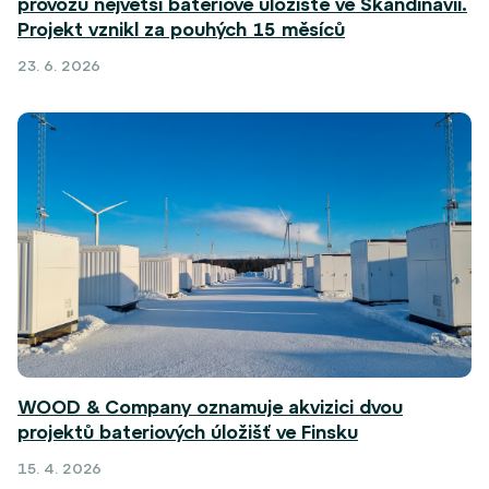
provozu největší bateriové úložiště ve Skandinávii.
Projekt vznikl za pouhých 15 měsíců
23. 6. 2026
WOOD & Company oznamuje akvizici dvou
projektů bateriových úložišť ve Finsku
15. 4. 2026