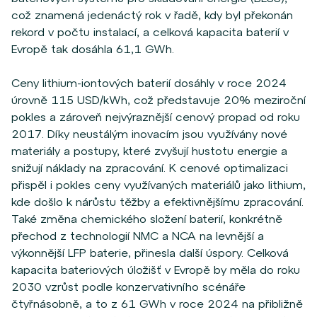
což znamená jedenáctý rok v řadě, kdy byl překonán
rekord v počtu instalací, a celková kapacita baterií v
Evropě tak dosáhla 61,1 GWh.
Ceny lithium-iontových baterií dosáhly v roce 2024
úrovně 115 USD/kWh, což představuje 20% meziroční
pokles a zároveň nejvýraznější cenový propad od roku
2017. Díky neustálým inovacím jsou využívány nové
materiály a postupy, které zvyšují hustotu energie a
snižují náklady na zpracování. K cenové optimalizaci
přispěl i pokles ceny využívaných materiálů jako lithium,
kde došlo k nárůstu těžby a efektivnějšímu zpracování.
Také změna chemického složení baterií, konkrétně
přechod z technologií NMC a NCA na levnější a
výkonnější LFP baterie, přinesla další úspory. Celková
kapacita bateriových úložišť v Evropě by měla do roku
2030 vzrůst podle konzervativního scénáře
čtyřnásobně, a to z 61 GWh v roce 2024 na přibližně