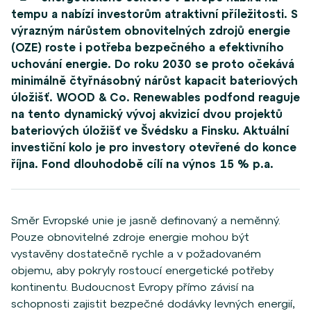
tempu
a nabízí investorům atraktivní příležitosti. S
výrazným nárůstem obnovitelných zdrojů energie
(OZE) roste i potřeba bezpečného a efektivního
uchování energie. Do roku 2030 se proto očekává
minimálně čtyřnásobný nárůst kapacit bateriových
úložišť. WOOD & Co. Renewables podfond reaguje
na tento dynamický vývoj akvizicí dvou projektů
bateriových úložišť ve Švédsku a Finsku. Aktuální
investiční kolo je pro investory otevřené do konce
října. Fond dlouhodobě cílí na výnos 15 % p.a.
Směr Evropské unie je jasně definovaný a neměnný.
Pouze obnovitelné zdroje energie mohou být
vystavěny dostatečně rychle a v požadovaném
objemu, aby pokryly rostoucí energetické potřeby
kontinentu. Budoucnost Evropy přímo závisí na
schopnosti zajistit bezpečné dodávky levných energií,