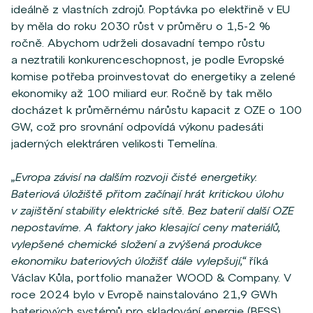
ideálně z vlastních zdrojů.
Poptávka po elektřině v EU
by měla do roku 2030 růst v průměru o 1,5-2 %
ročně. Abychom udrželi dosavadní tempo růstu
a neztratili konkurenceschopnost, je podle Evropské
komise potřeba proinvestovat do energetiky a zelené
ekonomiky až 100 miliard eur. Ročně by tak mělo
docházet k průměrnému nárůstu kapacit z OZE o 100
GW, což pro srovnání odpovídá výkonu padesáti
jaderných elektráren velikosti Temelína.
„Evropa závisí na dalším rozvoji čisté energetiky.
Bateriová úložiště přitom začínají hrát kritickou úlohu
v zajištění stability elektrické sítě. Bez baterií další OZE
nepostavíme. A faktory jako klesající ceny materiálů,
vylepšené chemické složení a zvýšená produkce
ekonomiku bateriových úložišť dále vylepšují,“
říká
Václav Kůla, portfolio manažer WOOD & Company. V
roce 2024 bylo v Evropě nainstalováno 21,9 GWh
bateriových systémů pro skladování energie (BESS),