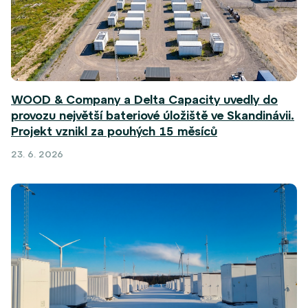
WOOD & Company a Delta Capacity uvedly do
provozu největší bateriové úložiště ve Skandinávii.
Projekt vznikl za pouhých 15 měsíců
23. 6. 2026