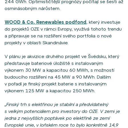
244 GWh. Optimističtější prognózy počítají se šesti až
osminásobným nárůstem.
WOOD & Co. Renewables podfond
, který investuje
do projektů OZE v rámci Evropy, využívá tohoto trendu
a připravuje se na rozšíření svého portfolia o nové
projekty v oblasti Skandinávie.
V plánu je akvizice druhého projekt ve Švédsku, který
představuje bateriové úložiště s instalovaným
výkonem 30 MW a kapacitou 60 MWh, s možností
budoucího rozšíření na 45 MW a 90 MWh. Dalším
v pořadí je finský projekt baterie s instalovaným
výkonem 125 MW a kapacitou 250 MWh.
„Finský trh s elektřinou je stabilní a předvídatelný
s velkým potenciálem pro investory do OZE. V zemi je
jedna z nejvyšších poptávek po elektřině ze zemí
Evropské unie, v loňském roce to bylo konkrétně 14,9