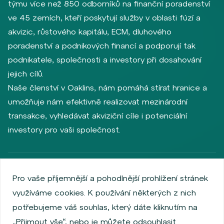
týmu více než 850 odborníků na finanční poradenství
ve 45 zemích, kteří poskytují služby v oblasti fúzí a
akvizic, růstového kapitálu, ECM, dluhového
poradenství a podnikových financí a podporují tak
podnikatele, společnosti a investory při dosahování
jejich cílů.
Naše členství v Oaklins, nám pomáhá stírat hranice a
umožňuje nám efektivně realizovat mezinárodní
transakce, vyhledávat akviziční cíle i potenciální
investory pro vaši společnost.
Zásady ochrany osobních údajů
Používání cookies
Pro vaše příjemnější a pohodlnější prohlížení stránek
Informace o emitentech
využíváme cookies. K používání některých z nich
Zaměstnanecký akciový program
potřebujeme váš souhlas, který dáte kliknutím na
Povinně zveřejňované informace
Finanční výkonnost
„Přijmout vše“, nebo je můžete odsouhlasit