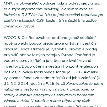
MWh na obyvatele,“
doplňuje Kůla a pokračuje:
„Finsko
je čistým importérem elektřiny, v loňském roce se
jednalo o 3,2 TWh. Na trhu je jednoznačná poptávka po
dalších instalacích OZE, takže i trh s úložišti tu zažívá
dynamický rozvoj.
WOOD & Co. Renewables podfond, jehož součástí
nové projekty budou, představuje unikátní investiční
produkt, jehož strategií je výstavba, provoz a prodej
projektů obnovitelných zdrojů v Evropě. Podfond je
veden v eurové třídě a je určen pro kvalifikované
investory. Doporučený investiční horizont je alespoň
pět let, cílovaný roční výnos fondu je 15 %. Aktuální
výkonnost fondu za sedm měsíců od jeho založení (k
31. 12. 2024) dosáhla 9,25 %. „
S Renewables fondem
nabízíme investorům přímý přístup k dynamickému
rozvoji evropské energetiky s atraktivním poměrem
výnosu a rizika. V pipeline máme připraveny další
projekty s výnosovým potenciálem přes 20 procent na