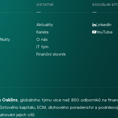
OSTATNÍ
SOCIÁLNÍ SÍT
Aktuality
LinkedIn
Kariéra
YouTube
fikáty
O nás
IT tým
Finanční slovník
 Oaklins
, globálního týmu více než 850 odborníků na finan
, růstového kapitálu, ECM, dluhového poradenství a podnikový
hování jejich cílů.