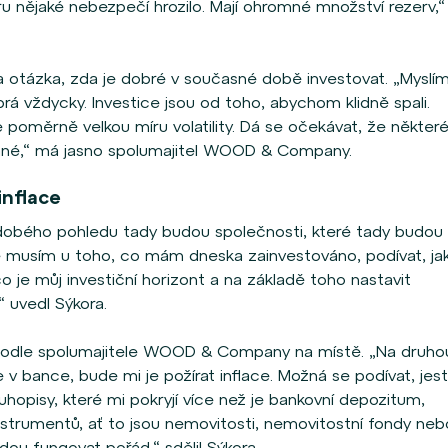
 nějaké nebezpečí hrozilo. Mají ohromné množství rezerv,“
 otázka, zda je dobré v současné době investovat. „Myslí
brá vždycky. Investice jsou od toho, abychom klidně spali.
me poměrně velkou míru volatility. Dá se očekávat, že někter
sané,“ má jasno spolumajitel WOOD & Company.
inflace
dobého pohledu tady budou společnosti, které tady budou 
musím u toho, co mám dneska zainvestováno, podívat, ja
o je můj investiční horizont a na základě toho nastavit
“ uvedl Sýkora.
 podle spolumajitele WOOD & Company na místě. „Na druho
 v bance, bude mi je požírat inflace. Možná se podívat, jestl
uhopisy, které mi pokryjí více než je bankovní depozitum,
nstrumentů, ať to jsou nemovitosti, nemovitostní fondy neb
dou fungovat pořád,“ sdělil Sýkora.