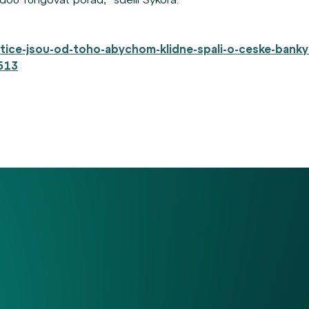
estice-jsou-od-toho-abychom-klidne-spali-o-ceske-banky
6513