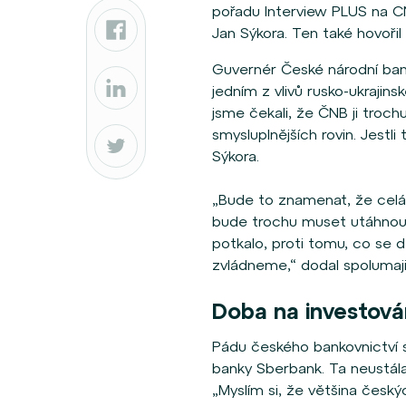
pořadu Interview PLUS na 
Jan Sýkora. Ten také hovořil 
Guvernér České národní banky
jedním z vlivů rusko-ukrajinsk
jsme čekali, že ČNB ji tro
smysluplnějších rovin. Jestli t
Sýkora.
„Bude to znamenat, že celá 
bude trochu muset utáhnout p
potkalo, proti tomu, co se 
zvládneme,“ dodal spoluma
Doba na investová
Pádu českého bankovnictví se
banky Sberbank. Ta neustála 
„Myslím si, že většina českýc