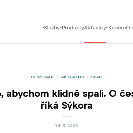
Služby
Produkty
Aktuality
Kariéra
O 
HOMEPAGE
/
AKTUALITY
/
SPAC
o, abychom klidně spali. O č
říká Sýkora
14. 3. 2022