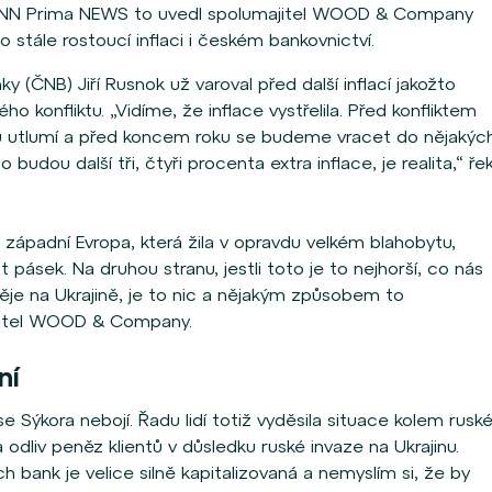
CNN Prima NEWS to uvedl spolumajitel WOOD & Company
o stále rostoucí inflaci i českém bankovnictví.
 (ČNB) Jiří Rusnok už varoval před další inflací jakožto
ého konfliktu. „Vidíme, že inflace vystřelila. Před konfliktem
chu utlumí a před koncem roku se budeme vracet do nějakýc
o budou další tři, čtyři procenta extra inflace, je realita,“ řek
západní Evropa, která žila v opravdu velkém blahobytu,
ásek. Na druhou stranu, jestli toto je to nejhorší, co nás
děje na Ukrajině, je to nic a nějakým způsobem to
jitel WOOD & Company.
ní
 Sýkora nebojí. Řadu lidí totiž vyděsila situace kolem rusk
odliv peněz klientů v důsledku ruské invaze na Ukrajinu.
h bank je velice silně kapitalizovaná a nemyslím si, že by