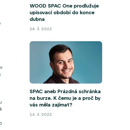
WOOD SPAC One prodlužuje
upisovací období do konce
dubna
m
24. 3. 2022
é
v
k
SPAC aneb Prázdná schránka
na burze. K čemu je a proč by
u
vás měla zajímat?
i
16. 3. 2022
o