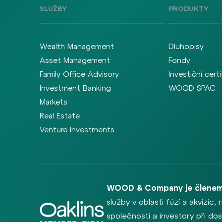
SLUŽBY
PRODUKTY
Wealth Management
Dluhopisy
Asset Management
Fondy
Family Office Advisory
Investiční certi
Investment Banking
WOOD SPAC
Markets
Real Estate
Venture Investments
WOOD & Company je členem
služby v oblasti fúzí a akvizic
společnosti a investory při dosa