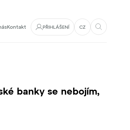
nás
Kontakt
PŘIHLÁŠENÍ
CZ
eské banky se nebojím,