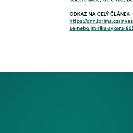
ODKAZ NA CELÝ ČLÁNEK
https://cnn.iprima.cz/inv
se-nebojim-rika-sykora-8