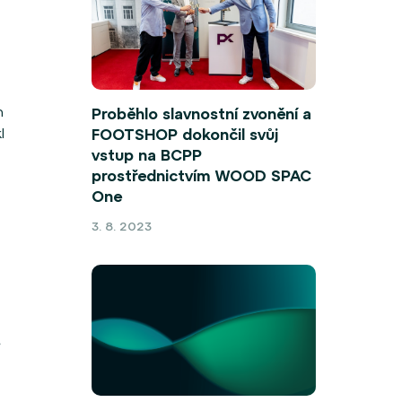
h
Proběhlo slavnostní zvonění a
l
FOOTSHOP dokončil svůj
vstup na BCPP
prostřednictvím WOOD SPAC
One
3. 8. 2023
é