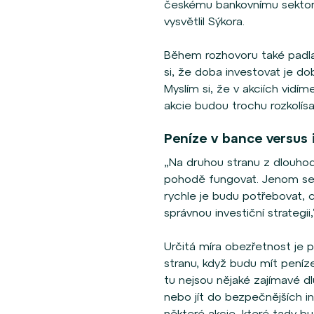
českému bankovnímu sektoru
vysvětlil Sýkora.
Během rozhovoru také padla
si, že doba investovat je do
Myslím si, že v akciích vidí
akcie budou trochu rozkolí
Peníze v bance versus 
„Na druhou stranu z dlouho
pohodě fungovat. Jenom se 
rychle je budu potřebovat, c
správnou investiční strategii,
Určitá míra obezřetnost je
stranu, když budu mít peníze
tu nejsou nějaké zajímavé dl
nebo jít do bezpečnějších i
některé akcie, které tady bu