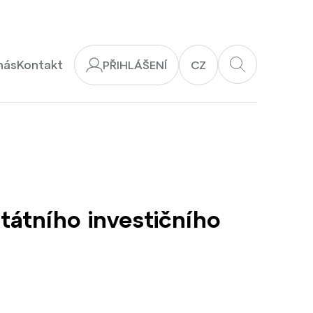
nás
Kontakt
PŘIHLÁŠENÍ
CZ
átního investičního