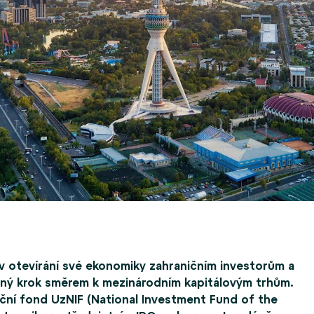
v otevírání své ekonomiky zahraničním investorům a
mný krok směrem k mezinárodním kapitálovým trhům.
tiční fond UzNIF (National Investment Fund of the