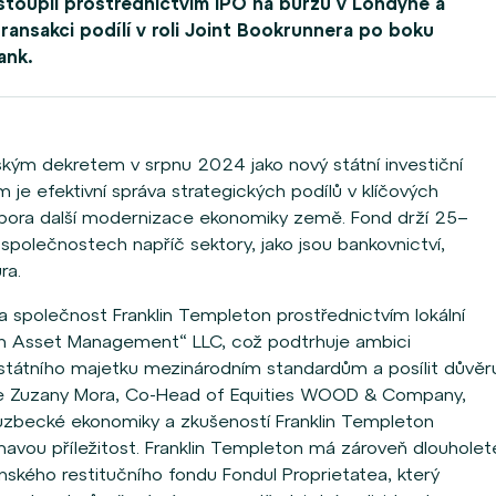
stoupil prostřednictvím IPO na burzu v Londýně a
nsakci podílí v roli Joint Bookrunnera po boku
ank.
ským dekretem v srpnu 2024 jako nový státní investiční
 je efektivní správa strategických podílů v klíčových
pora další modernizace ekonomiky země. Fond drží 25–
olečnostech napříč sektory, jako jsou bankovnictví,
ra.
 společnost Franklin Templeton prostřednictvím lokální
ton Asset Management“ LLC, což podtrhuje ambici
u státního majetku mezinárodním standardům a posílit důvěr
dle Zuzany Mora, Co-Head of Equities WOOD & Company,
 uzbecké ekonomiky a zkušeností Franklin Templeton
avou příležitost. Franklin Templeton má zároveň dlouholet
ského restitučního fondu Fondul Proprietatea, který