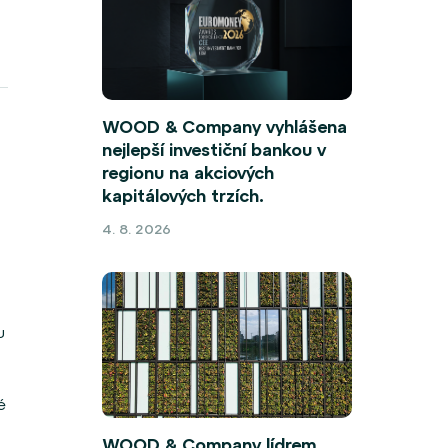
WOOD & Company vyhlášena
nejlepší investiční bankou v
regionu na akciových
kapitálových trzích.
4. 8. 2026
u
é
WOOD & Company lídrem