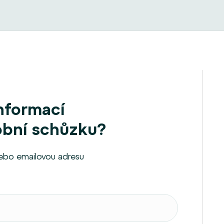
informací
obní schůzku?
nebo emailovou adresu