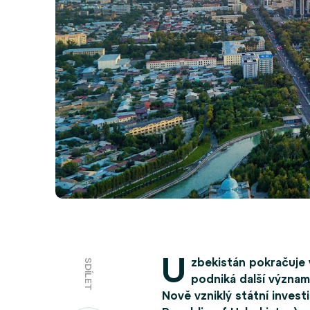
U
zbekistán pokračuje 
SDÍLET
podniká další význa
Nově vzniklý státní inves