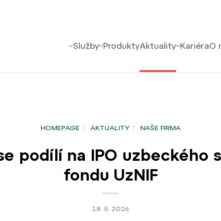
Služby
Produkty
Aktuality
Kariéra
O 
HOMEPAGE
/
AKTUALITY
/
NAŠE FIRMA
podílí na IPO uzbeckého st
fondu UzNIF
18. 5. 2026