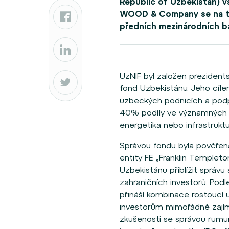
Republic of Uzbekistan) v
WOOD & Company se na tra
předních mezinárodních b
UzNIF byl založen prezident
fond Uzbekistánu. Jeho cílem
uzbeckých podnicích a pod
40% podíly ve významných sp
energetika nebo infrastruktu
Správou fondu byla pověřena
entity FE „Franklin Temple
Uzbekistánu přiblížit správ
zahraničních investorů. Po
přináší kombinace rostoucí
investorům mimořádně zajím
zkušenosti se správou rumun