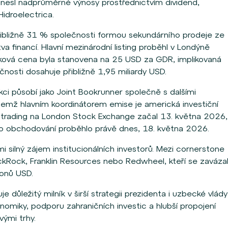
inesl nadprůměrné výnosy prostřednictvím dividend,
idroelectrica.
řibližně 31 % společnosti formou sekundárního prodeje ze
a financí. Hlavní mezinárodní listing proběhl v Londýně
ková cena byla stanovena na 25 USD za GDR, implikovaná
ečnosti dosahuje přibližně 1,95 miliardy USD.
 působí jako Joint Bookrunner společně s dalšími
čemž hlavním koordinátorem emise je americká investiční
l trading na London Stock Exchange začal 13. května 2026,
ho obchodování proběhlo právě dnes, 18. května 2026.
 silný zájem institucionálních investorů. Mezi cornerstone
ackRock, Franklin Resources nebo Redwheel, kteří se zavázal
ionů USD.
 důležitý milník v širší strategii prezidenta i uzbecké vlády
nomiky, podporu zahraničních investic a hlubší propojení
ými trhy.