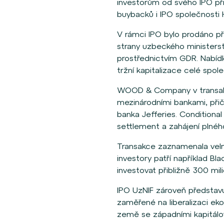
investorům od svého IPO př
buybacků i IPO společnosti H
V rámci IPO bylo prodáno p
strany uzbeckého ministerstv
prostřednictvím GDR. Nabíd
tržní kapitalizace celé spol
WOOD & Company v transakci
mezinárodními bankami, při
banka Jefferies. Conditiona
settlement a zahájení plné
Transakce zaznamenala velmi
investory patří například Bl
investovat přibližně 300 mil
IPO UzNIF zároveň představuje
zaměřené na liberalizaci eko
země se západními kapitálov