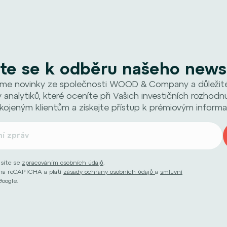
ste se k odběru našeho news
me novinky ze společnosti WOOD & Company a důležité 
 analytiků, které oceníte při Vašich investičních rozhodnu
kojeným klientům a získejte přístup k prémiovým informa
asíte se
zpracováním osobních údajů
.
ěna reCAPTCHA a platí
zásady ochrany osobních údajů
a
smluvní
Google.