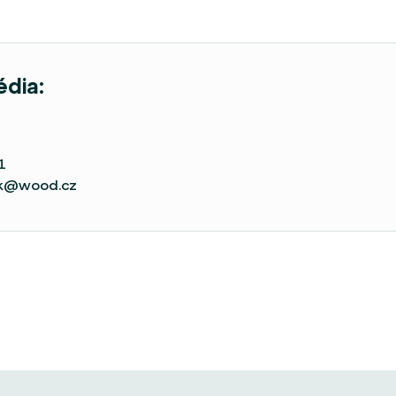
édia:
1
ek@wood.cz