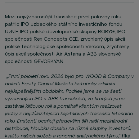
Mezi nejvýznamnější transakce první poloviny roku
patřilo IPO uzbeckého státního investičního fondu
UzNIF, IPO polské developerské skupiny ROBYG, IPO
společnosti Rex Concepts CEE, zrychlený úpis akcií
polské technologické společnosti Vercom, zrychlený
úpis akcií společnosti Air Astana a ABB slovenské
společnosti GEVORKYAN.
„První pololetí roku 2026 bylo pro WOOD & Company v
oblasti Equity Capital Markets historicky zdaleka
nejúspěšnějším obdobím. Podíleli jsme se na šesti
významných IPO a ABB transakcích, ve kterých jsme
zastávali klíčovou roli a pomáhali klientům realizovat
jedny z nejdůležitějších kapitálových transakcí letošního
roku. Emitenti oceňují především šíři naší mezinárodní
distribuce, hloubku dosahu na různé skupiny investorů,
kvalitu našich služeb a renomé analytického týmu,“
říká