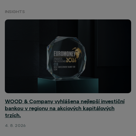
INSIGHTS
WOOD & Company vyhlášena nejlepší investiční
bankou v regionu na akciových kapitálových
trzích.
4. 8. 2026