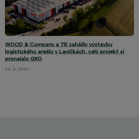
WOOD & Company a 7R zahájily výstavbu
logistického areálu v Lavičkách, celý projekt si
pronajalo GXO
16. 6. 2026