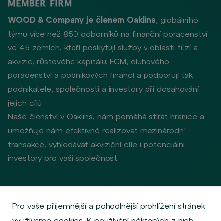
WOOD & Company je členem Oaklins
, globálního
týmu více než 850 odborníků na finanční poradenství
ve 45 zemích, kteří poskytují služby v oblasti fúzí a
akvizic, růstového kapitálu, ECM, dluhového
poradenství a podnikových financí a podporují tak
podnikatele, společnosti a investory při dosahování
jejich cílů.
Naše členství v Oaklins, nám pomáhá stírat hranice a
umožňuje nám efektivně realizovat mezinárodní
transakce, vyhledávat akviziční cíle i potenciální
investory pro vaši společnost.
Zásady ochrany osobních údajů
Používání cookies
Pro vaše příjemnější a pohodlnější prohlížení stránek
Informace o emitentech
využíváme cookies. K používání některých z nich