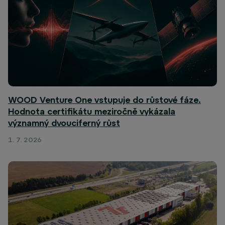
WOOD Venture One vstupuje do růstové fáze.
Hodnota certifikátu meziročně vykázala
významný dvouciferný růst
1. 7. 2026