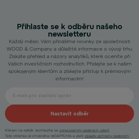
Přihlaste se k odběru našeho
newsletteru
Každý měsíc Vám přinášíme novinky ze společnosti
WOOD & Company a důležité informace o vývoji trhu.
Získáte přehled a názory analytiků, které oceníte při
Vašich investičních rozhodnutích. Přidejte se k našim
spokojeným klientům a získejte přístup k prémiovým
informacím!
Nastavit odběr
Klikem na odběr souhlasíte se
zpracováním osobních údajů
.
Tato stránka je chráněna reCAPTCHA a platí
zásady ochrany osobních