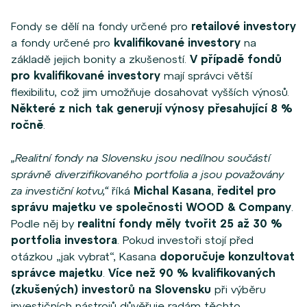
Fondy se dělí na fondy určené pro
retailové investory
a fondy určené pro
kvalifikované investory
na
základě jejich bonity a zkušeností.
V případě fondů
pro kvalifikované investory
mají správci větší
flexibilitu, což jim umožňuje dosahovat vyšších výnosů.
Některé z nich tak generují výnosy přesahující 8 %
ročně
.
„Realitní fondy na Slovensku jsou nedílnou součástí
správně diverzifikovaného portfolia a jsou považovány
za investiční kotvu,“
říká
Michal Kasana
,
ředitel pro
správu majetku ve společnosti WOOD & Company
.
Podle něj by
realitní fondy měly tvořit 25 až 30 %
portfolia investora
. Pokud investoři stojí před
otázkou „jak vybrat“, Kasana
doporučuje konzultovat
správce majetku
.
Více než 90 % kvalifikovaných
(zkušených) investorů na Slovensku
při výběru
investičních nástrojů důvěřuje radám těchto