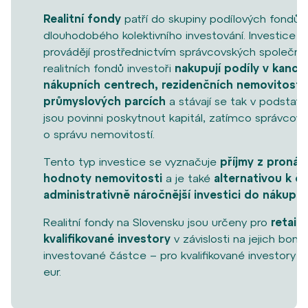
Realitní fondy
patří do skupiny podílových fondů, k
dlouhodobého kolektivního investování. Investice 
provádějí prostřednictvím správcovských společnos
realitních fondů investoři
nakupují podíly v kanc
nákupních centrech, rezidenčních nemovitostec
průmyslových parcích
a stávají se tak v podstatě 
jsou povinni poskytnout kapitál, zatímco správcov
o správu nemovitostí.
Tento typ investice se vyznačuje
příjmy z pronáj
hodnoty nemovitosti
a je také
alternativou k č
administrativně náročnější investici do nákupu 
Realitní fondy na Slovensku jsou určeny pro
retail
kvalifikované investory
v závislosti na jejich bon
investované částce – pro kvalifikované investory
eur.