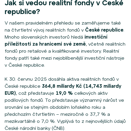
Jak si vedou realitní fondy v České
republice?
V našem pravidelném přehledu se zaměřujeme také
na čtvrtletní vývoj realitních fondů v
České republice
.
Mnoho slovenských investorů hledá
investiční
příležitosti za hranicemi své země
, včetně realitních
fondů pro retailové a kvalifikované investory. Realitní
fondy patří také mezi nejoblíbenější investiční nástroje
v České republice.
K 30. červnu 2025 dosáhla aktiva realitních fondů v
České republice
364,8 miliardy Kč (14,743 miliardy
EUR)
, což představuje
19,0 %
celkových aktiv
podílových fondů. To představuje významný nárůst ve
srovnání se stejným obdobím loňského roku a
předchozím čtvrtletím – meziročně o 37,7 % a
mezikvartálně o 7,0 %. Vyplývá to z nejnovějších údajů
České národní banky (ČNB).