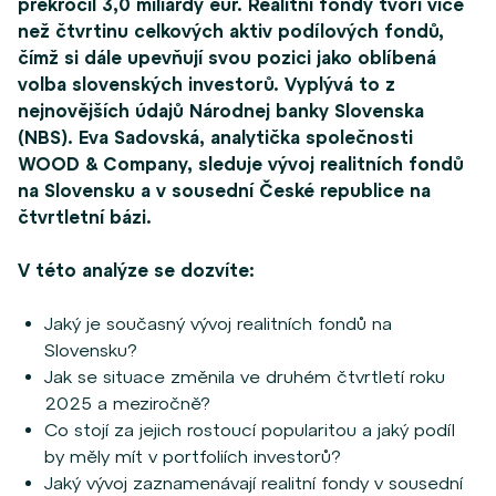
překročil 3,0 miliardy eur. Realitní fondy tvoří více
než čtvrtinu celkových aktiv podílových fondů,
čímž si dále upevňují svou pozici jako oblíbená
volba slovenských investorů. Vyplývá to z
nejnovějších údajů Národnej banky Slovenska
(NBS). Eva Sadovská, analytička společnosti
WOOD & Company, sleduje vývoj realitních fondů
na Slovensku a v sousední České republice na
čtvrtletní bázi.
V této analýze se dozvíte:
Jaký je současný vývoj realitních fondů na
Slovensku?
Jak se situace změnila ve druhém čtvrtletí roku
2025 a meziročně?
Co stojí za jejich rostoucí popularitou a jaký podíl
by měly mít v portfoliích investorů?
Jaký vývoj zaznamenávají realitní fondy v sousední