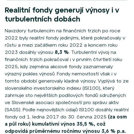
Realitní fondy generují výnosy i v
turbulentních dobách
Navzdory turbulencím na finančních trzích po roce
2022 byly realitní fondy jedinými, které pokračovaly v
růstu a mezi začátkem roku 2022 a koncem roku
2023 dosáhly výnosu
8,3 %
. Turbulentní vývoj na
finančních trzích pokračoval i v prvním čtvrtletí roku
2025, kdy zejména akciové fondy zaznamenaly
výrazný pokles výnosů. Fondy nemovitostí však i v
tomto období generovaly kladné výnosy. Vyplývá to ze
slovenského investorského indexu (ISI100), který
zahrnuje sto největších podílových fondů sdružených
ve Slovenské asociaci společností pro správu aktiv
(SASS). Podle nejnovějších údajů ISI100 dosáhly realitní
fondy od 1. ledna 2017 do 30. června 2025
(za osm
a půl roku) kumulativní výnos 35,5 %, což
odpovídá průměrnému ročnímu výnosu 3,6 % p.a.