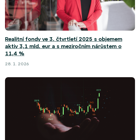
Realitní fondy ve 3. čtvrtletí 2025 s objemem
aktiv 3,1 mld. eur a s meziročním nárůstem o
11,4 %
28. 1. 2026