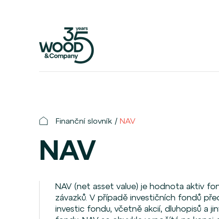
Finanční slovník
NAV
NAV
NAV (net asset value) je hodnota aktiv f
závazků. V případě investičních fondů p
investic fondu, včetně akcií, dluhopisů a j