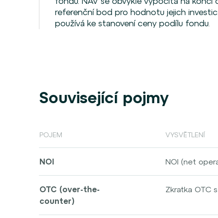
fondu. NAV se obvykle vypočítá na konci o
referenční bod pro hodnotu jejich investi
používá ke stanovení ceny podílu fondu.
Související pojmy
POJEM
VYSVĚTLENÍ
NOI
NOI (net opera
zohledněním úr
nájemné) a pro
OTC (over-the-
Zkratka OTC s
nemovitosti a 
counter)
praxi se jedná
spolu obchoduj