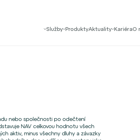
Služby
Produkty
Aktuality
Kariéra
O 
ondu nebo společnosti po odečtení
ředstavuje NAV celkovou hodnotu všech
iných aktiv, minus všechny dluhy a závazky