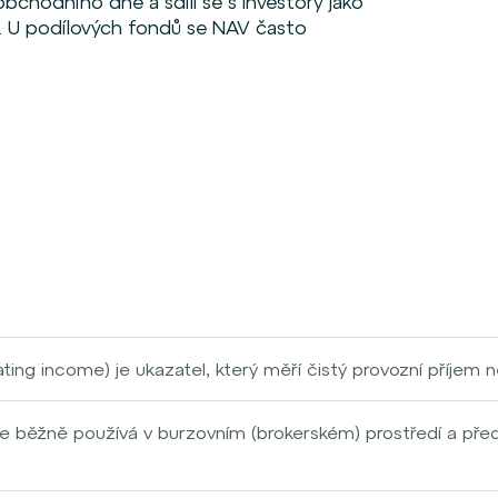
bchodního dne a sdílí se s investory jako
c. U podílových fondů se NAV často
ting income) je ukazatel, který měří čistý provozní příjem 
oků, daní, odpisů a amortizace. Vypočítá se jako rozdíl mez
vozními náklady (např. údržba, správa). NOI poskytuje přehle
e běžně používá v burzovním (brokerském) prostředí a předs
je důležitým ukazatelem při hodnocení její investiční výkonn
 o decentralizovaný trh, kde se střetává nabídka a poptávka
í cenné papíry, případně jiné finanční instrumenty a produ