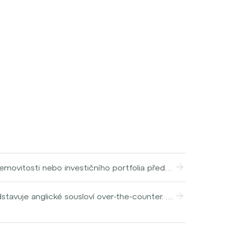
nemovitosti nebo investičního portfolia před
i celkovými příjmy z nemovitosti (např.
d o rentabilitě a efektivnosti provozování
tavuje anglické sousloví over-the-counter. V
osti.
 jednotlivých obchodníků či investorů. Ti
kty. V dnešní době tak účastníci tohoto