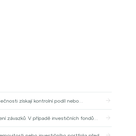
nosti získají kontrolní podíl nebo
ažerům převzít vlastnictví a kontrolu nad
 zachování strategické nezávislosti. MBO
ní závazků. V případě investičních fondů
 financování, jako jsou bankovní úvěry nebo
hopisů a jiných aktiv, minus všechny dluhy a
e s investory jako referenční bod pro
nemovitosti nebo investičního portfolia před