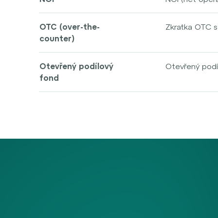
hodnotu jejic
zohledněním úr
nájemné) a pro
OTC (over-the-
Zkratka OTC s
nemovitosti a 
counter)
praxi se jedná
spolu obchoduj
decentralizov
Otevřený podílový
Otevřený podí
jsou telefony,
fond
kdykoli. Tent
online právě 
na základě ho
flexibilitu, li
Pro OTC trhy j
kteří se starají
souslovím mark
cenových kotac
zpravidla mén
transakce bez