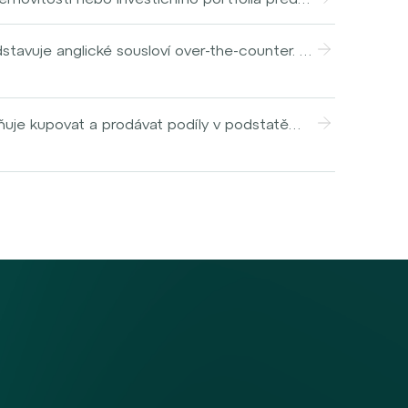
ovení ceny podílu fondu.
i celkovými příjmy z nemovitosti (např.
d o rentabilitě a efektivnosti provozování
tavuje anglické sousloví over-the-counter. V
osti.
 jednotlivých obchodníků či investorů. Ti
kty. V dnešní době tak účastníci tohoto
ogických (a komunikačních) nástrojů, jako
ňuje kupovat a prodávat podíly v podstatě
i OTC trhů tak provádějí čím dál více pokynů
ány, a jeho cena je pravidelně aktualizována
h obchodníků a investorů.
ené podílové fondy poskytují investorům
c. Jsou řízeny profesionálními správci fondu,
ůrce trhu (často označovaným anglickým
procesy v pozadí (od zajištění likvidity a
d.). Je však potřeba říci, že OTC trhy jsou
i burzami – mohou zde totiž probíhat
ně došlo.