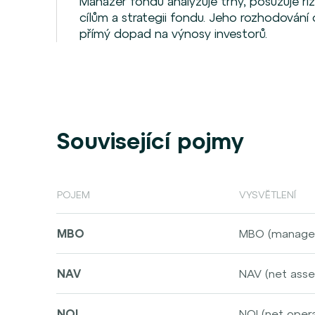
Manažer fondu analyzuje trhy, posuzuje riz
cílům a strategii fondu. Jeho rozhodování
přímý dopad na výnosy investorů.
Související pojmy
POJEM
VYSVĚTLENÍ
MBO
MBO (manageme
společnost, v
společností, 
NAV
NAV (net asse
jsou často fin
představuje NA
investice od i
závazky fondu.
NOI
NOI (net opera