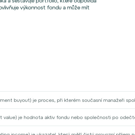
ika a sestavuje portfolio, které odpovídá
 ovlivňuje výkonnost fondu a může mít
nt buyout) je proces, při kterém současní manažeři společ
e které pracují, rovnou odkoupí. Tento proces umožňuje man
často za účelem zefektivnění provozu, zvýšení hodnoty nebo
t value) je hodnota aktiv fondu nebo společnosti po odečte
ancovány kombinací vlastního kapitálu manažerů a externího
V celkovou hodnotu všech investic fondu, včetně akcií, dlu
nvestorů rizikového kapitálu.
 NAV se obvykle vypočítá na konci obchodního dne a sdílí s
ting income) je ukazatel, který měří čistý provozní příjem 