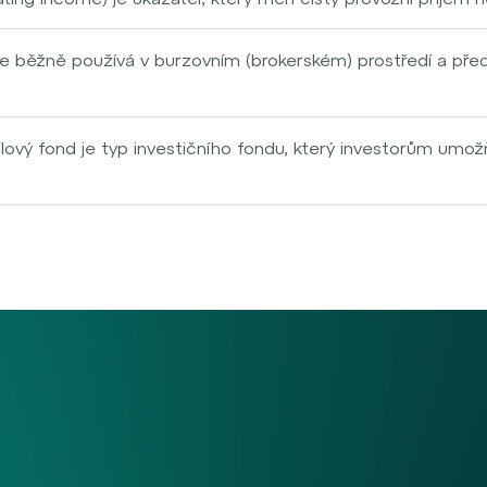
h investic. U podílových fondů se NAV často používá ke stan
oků, daní, odpisů a amortizace. Vypočítá se jako rozdíl mez
vozními náklady (např. údržba, správa). NOI poskytuje přehle
e běžně používá v burzovním (brokerském) prostředí a předs
je důležitým ukazatelem při hodnocení její investiční výkonn
 o decentralizovaný trh, kde se střetává nabídka a poptávka
í cenné papíry, případně jiné finanční instrumenty a produ
aného trhu činí zpravidla prostřednictvím moderních technol
lový fond je typ investičního fondu, který investorům umož
 e-maily, specializované obchodní platformy apod. Účastníc
o typ fondu neomezuje počet podílů, které mohou být emitov
skrze obchodní platformy, zejména pak v případě retailovýc
dnoty aktiv fondu, obvykle na konci obchodního dne. Otevř
kviditu a přístup k diverzifikovanému portfoliu různých investi
e charakteristické také to, že mají svého dealera, tzv. tv
 o investiční strategii a výběr aktiv.
et maker) který obchody vypořádává a zajišťuje další nutné 
í, přes IT infrastrukturu až po nutný regulatorní rámec apo
ě transparentní a méně regulované v porovnání s klasickým
 toho, aby bylo ostatním známé, při jaké ceně k nim skuteč