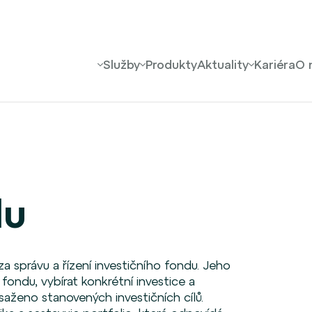
Služby
Produkty
Aktuality
Kariéra
O 
du
 správu a řízení investičního fondu. Jeho
 fondu, vybírat konkrétní investice a
saženo stanovených investičních cílů.