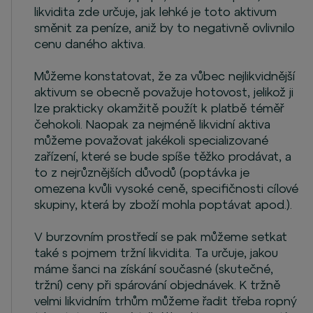
likvidita zde určuje, jak lehké je toto aktivum
směnit za peníze, aniž by to negativně ovlivnilo
cenu daného aktiva.
Můžeme konstatovat, že za vůbec nejlikvidnější
aktivum se obecně považuje hotovost, jelikož ji
lze prakticky okamžitě použít k platbě téměř
čehokoli. Naopak za nejméně likvidní aktiva
můžeme považovat jakékoli specializované
zařízení, které se bude spíše těžko prodávat, a
to z nejrůznějších důvodů (poptávka je
omezena kvůli vysoké ceně, specifičnosti cílové
skupiny, která by zboží mohla poptávat apod.).
V burzovním prostředí se pak můžeme setkat
také s pojmem tržní likvidita. Ta určuje, jakou
máme šanci na získání současné (skutečné,
tržní) ceny při spárování objednávek. K tržně
velmi likvidním trhům můžeme řadit třeba ropný