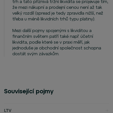
trh a tato příznivá tržní likvidita se projevuje tím,
že mezi nákupní a prodejní cenou není až tak
velký rozdíl (spread je tedy zpravidla nižší, než
třeba u méně likvidních trhů typu platiny).
Mezi další pojmy spojenými s likviditou a
finančním světem patří také např. účetní
likvidita, podle které se v praxi měří, jak
jednoduše je obchodní společnost schopna
dostát svým závazkům.
Související pojmy
LTV