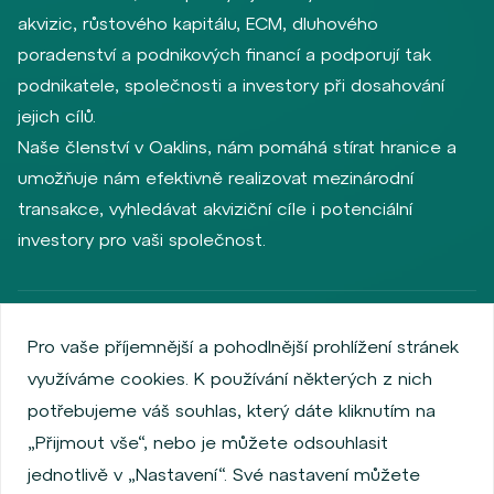
akvizic, růstového kapitálu, ECM, dluhového
poradenství a podnikových financí a podporují tak
podnikatele, společnosti a investory při dosahování
jejich cílů.
Naše členství v Oaklins, nám pomáhá stírat hranice a
umožňuje nám efektivně realizovat mezinárodní
transakce, vyhledávat akviziční cíle i potenciální
investory pro vaši společnost.
Zásady ochrany osobních údajů
Používání cookies
Pro vaše příjemnější a pohodlnější prohlížení stránek
Informace o emitentech
využíváme cookies. K používání některých z nich
Zaměstnanecký akciový program
potřebujeme váš souhlas, který dáte kliknutím na
Povinně zveřejňované informace
Finanční výkonnost
„Přijmout vše“, nebo je můžete odsouhlasit
Regulation S, Rule 144a
Informace dle MiFID
jednotlivě v „Nastavení“. Své nastavení můžete