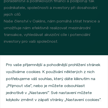
poradenství a podnikových financí a podporují tak
podnikatele, společnosti a investory při dosahování
jejich cílů.
Naše členství v Oaklins, nám pomáhá stírat hranice a
umožňuje nám efektivně realizovat mezinárodní
transakce, vyhledávat akviziční cíle i potenciální
investory pro vaši společnost.
Zásady ochrany osobních údajů
Používání cookies
Pro vaše příjemnější a pohodlnější prohlížení stránek
Informace o emitentech
využíváme cookies. K používání některých z nich
Zaměstnanecký akciový program
potřebujeme váš souhlas, který dáte kliknutím na
Povinně zveřejňované informace
Finanční výkonnost
„Přijmout vše“, nebo je můžete odsouhlasit
Regulation S, Rule 144a
Informace dle MiFID
jednotlivě v „Nastavení“. Své nastavení můžete
FATCA & CSR
Disclaimer
Nastavení Cookies
kdykoliv změnit v zápatí stránky „Nastavení cookies“.
Prohlášení o přístupnosti