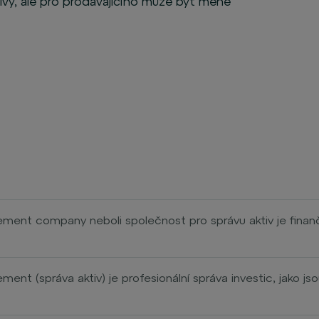
tivy, ale pro prodávajícího může být méně
ent company neboli společnost pro správu aktiv je finanční
em svých klientů. Shromažďuje finanční prostředky od jednotl
dů, pojišťoven nebo nadací. Tyto prostředky následně investu
dy, nemovitosti nebo další finanční nástroje.
nt (správa aktiv) je profesionální správa investic, jako jso
cenné papíry, s cílem dosáhnout pro klienta co nejlepších výno
hodobě zhodnocovat svěřené prostředky při řízení rizika.
zika a aktivně rozhodují o nákupu nebo prodeji aktiv v investi