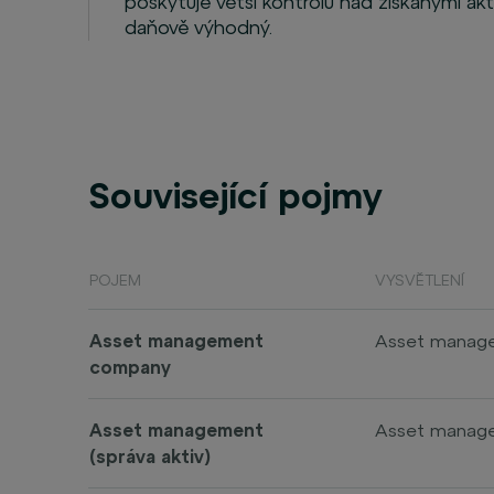
poskytuje větší kontrolu nad získanými ak
daňově výhodný.
Související pojmy
POJEM
VYSVĚTLENÍ
Asset management
Asset managem
company
investice jmén
penzijních fon
dluhopisy, fon
Asset management
Asset manageme
(správa aktiv)
fondy a další 
Cílem je dlou
vyhodnocují ri