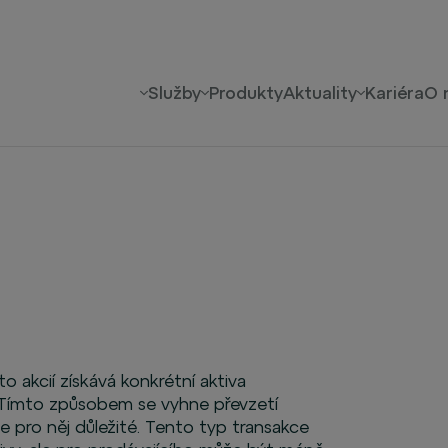
Služby
Produkty
Aktuality
Kariéra
O 
sto akcií získává konkrétní aktiva
). Tímto způsobem se vyhne převzetí
e pro něj důležité. Tento typ transakce