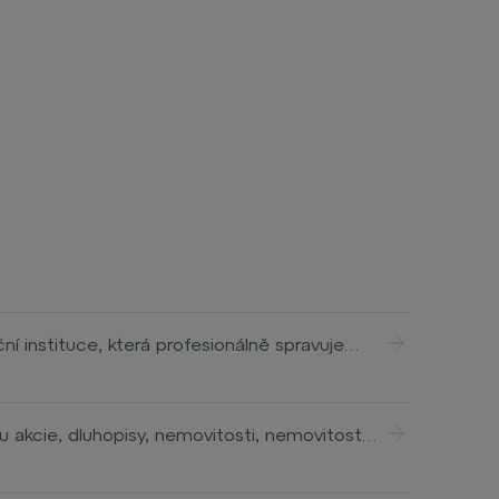
 instituce, která profesionálně spravuje
ivců i institucionálních investorů, například
je do různých typů aktiv, jako jsou akcie,
u akcie, dluhopisy, nemovitosti, nemovitostní
sů. Správci aktiv analyzují finanční trhy,
 Asset management společnost proto analyzuje
čním portfoliu klienta. Služba správy aktiv