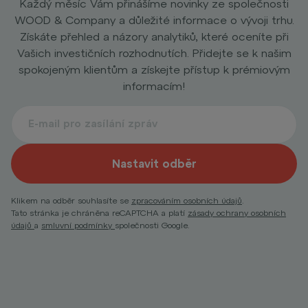
Každý měsíc Vám přinášíme novinky ze společnosti
WOOD & Company a důležité informace o vývoji trhu.
Získáte přehled a názory analytiků, které oceníte při
Vašich investičních rozhodnutích. Přidejte se k našim
spokojeným klientům a získejte přístup k prémiovým
informacím!
Nastavit odběr
Klikem na odběr souhlasíte se
zpracováním osobních údajů
.
Tato stránka je chráněna reCAPTCHA a platí
zásady ochrany osobních
údajů
a
smluvní podmínky
společnosti Google.