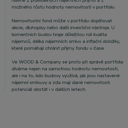
hlavně z pravidelných nájemních příjmů a z
možného růstu hodnoty nemovitostí v portfoliu.
Nemovitostní fond může v portfoliu doplňovat
akcie, dluhopisy nebo další investiční nástroje. U
komerčních budov hraje důležitou roli kvalita
nájemců, délka nájemních smluv a inflační doložky,
které pomáhají chránit příjmy fondu v čase.
Ve WOOD & Company se proto při správě portfolia
díváme nejen na samotnou hodnotu nemovitostí,
ale i na to, kdo budovy využívá, jak jsou nastavené
nájemní smlouvy a zda mají dané nemovitosti
potenciál obstát i v dalších letech.