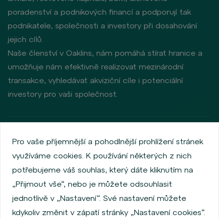
poradenství a podnikových financí a podporují tak
podnikatele, společnosti a investory při dosahování
jejich cílů.
Naše členství v Oaklins, nám pomáhá stírat hranice a
umožňuje nám efektivně realizovat mezinárodní
transakce, vyhledávat akviziční cíle i potenciální
investory pro vaši společnost.
Zásady ochrany osobních údajů
Používání cookies
Pro vaše příjemnější a pohodlnější prohlížení stránek
Informace o emitentech
využíváme cookies. K používání některých z nich
Zaměstnanecký akciový program
potřebujeme váš souhlas, který dáte kliknutím na
Povinně zveřejňované informace
Finanční výkonnost
„Přijmout vše“, nebo je můžete odsouhlasit
Regulation S, Rule 144a
Informace dle MiFID
jednotlivě v „Nastavení“. Své nastavení můžete
FATCA & CSR
Disclaimer
Nastavení Cookies
kdykoliv změnit v zápatí stránky „Nastavení cookies“.