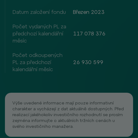
Datum založení fondu
Březen 2023
Počet vydaných PL za
předchozí kalendářní
117 078 376
měsíc
Počet odkoupených
PL za předchozí
26 930 599
kalendářní měsíc
Výše uvedené informace mají pouze informativní
charakter a vycházejí z dat aktuálně dostupných. Před
realizací jakéhokoliv investičního rozhodnutí se prosím
zejména informujte o aktuálních tržních cenách u
svého investičního manažera.