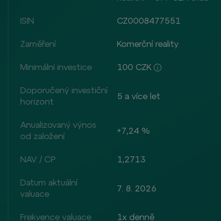
ISIN
CZ0008477551
Zaměření
Komerční reality
Minimální investice
100 CZK
Doporučený investiční
5 a více let
horizont
Anualizovaný výnos
+7,24 %
od založení
NAV / CP
1,2713
Datum aktuální
7. 8. 2026
valuace
Frekvence valuace
1x denně