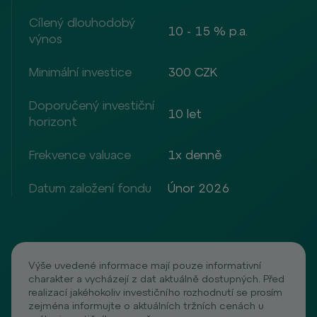
Cílený dlouhodobý
10 - 15 % p.a.
výnos
Minimální investice
300 CZK
Doporučený investiční
10 let
horizont
Frekvence valuace
1x denně
Datum založení fondu
Únor 2026
Výše uvedené informace mají pouze informativní
charakter a vycházejí z dat aktuálně dostupných. Před
realizací jakéhokoliv investičního rozhodnutí se prosím
zejména informujte o aktuálních tržních cenách u