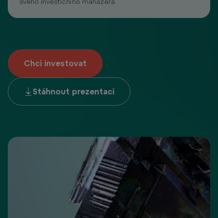
svého investičního manažera.
Chci investovat
Stáhnout prezentaci