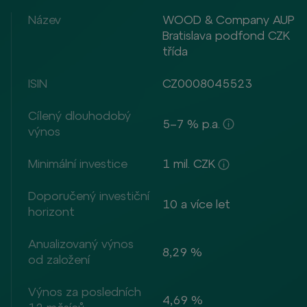
Název
WOOD & Company AUP
Bratislava podfond CZK
třída
ISIN
CZ0008045523
Cílený dlouhodobý
5–7 % p.a.
výnos
Minimální investice
1 mil. CZK
Doporučený investiční
10 a více let
horizont
Anualizovaný výnos
8,29 %
od založení
Výnos za posledních
4,69 %