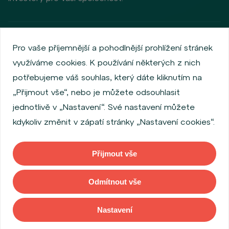
Zásady ochrany osobních údajů
Používání cookies
Pro vaše příjemnější a pohodlnější prohlížení stránek
Informace o emitentech
využíváme cookies. K používání některých z nich
Zaměstnanecký akciový program
potřebujeme váš souhlas, který dáte kliknutím na
Povinně zveřejňované informace
Finanční výkonnost
„Přijmout vše“, nebo je můžete odsouhlasit
Regulation S, Rule 144a
Informace dle MiFID
jednotlivě v „Nastavení“. Své nastavení můžete
FATCA & CSR
Disclaimer
Nastavení Cookies
kdykoliv změnit v zápatí stránky „Nastavení cookies“.
Prohlášení o přístupnosti
Přijmout vše
Copyright © 2026 WOOD & Company. Všechna práva vyhrazena. (WOOD
& Company Financial Services, a. s., je regulovaná Českou národní
Odmítnout vše
bankou se sídlem Na Příkopě 28, 115 03, Praha 1, Česká republika).
Nastavení