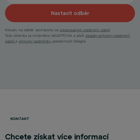
Nastavit odběr
Klikem na odběr souhlasíte se
zpracováním osobních údajů
.
Tato stránka je chráněna reCAPTCHA a platí
zásady ochrany osobních
údajů
a
smluvní podmínky
společnosti Google.
KONTAKT
Chcete získat více informací