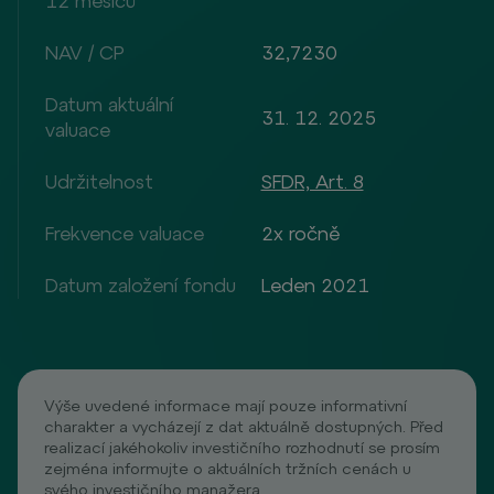
12 měsíců
NAV / CP
32,7230
Datum aktuální
31. 12. 2025
valuace
Udržitelnost
SFDR, Art. 8
Frekvence valuace
2x ročně
Datum založení fondu
Leden 2021
Výše uvedené informace mají pouze informativní
charakter a vycházejí z dat aktuálně dostupných. Před
realizací jakéhokoliv investičního rozhodnutí se prosím
zejména informujte o aktuálních tržních cenách u
svého investičního manažera.