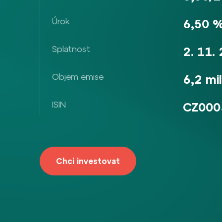
Úrok
6,50 %
Splatnost
2. 11.
Objem emise
6,2 mil
ISIN
CZ000
Chci investovat