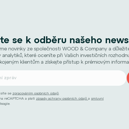
ste se k odběru našeho news
me novinky ze společnosti WOOD & Company a důležité 
 analytiků, které oceníte při Vašich investičních rozhodnu
kojeným klientům a získejte přístup k prémiovým informa
asíte se
zpracováním osobních údajů
.
ěna reCAPTCHA a platí
zásady ochrany osobních údajů
a
smluvní
Google.