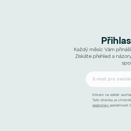
Přihla
Každý měsíc Vám přináší
Získáte přehled a názory
spo
Klikem na odběr souhl
Tato stránka je chrán
podmínky
společnosti 