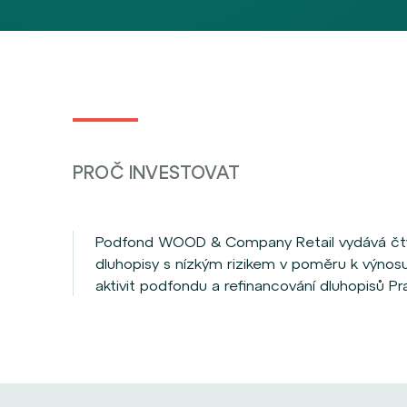
PROČ INVESTOVAT
Podfond WOOD & Company Retail vydává čtyřl
dluhopisy s nízkým rizikem v poměru k výnos
aktivit podfondu a refinancování dluhopisů P