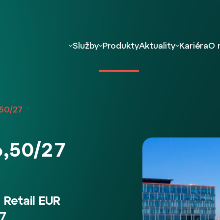
Služby
Produkty
Aktuality
Kariéra
O 
50/27
6,50/27
Retail EUR
27