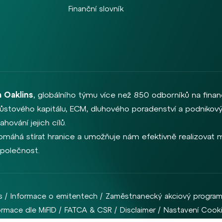
Finanční slovník
 Oaklins
, globálního týmu více než 850 odborníků na finan
, růstového kapitálu, ECM, dluhového poradenství a podnikový
hování jejich cílů.
omáhá stírat hranice a umožňuje nám efektivně realizovat me
společnost.
s
Informace o emitentech
Zaměstnanecký akciový progra
ormace dle MiFID
FATCA & CSR
Disclaimer
Nastavení Cook