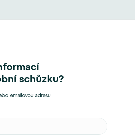
informací
obní schůzku?
nebo emailovou adresu