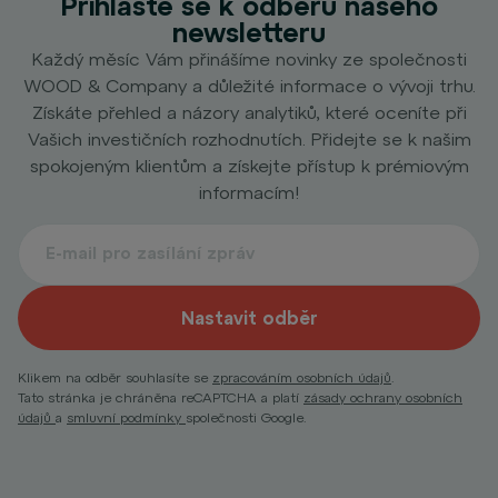
Přihlaste se k odběru našeho
newsletteru
Každý měsíc Vám přinášíme novinky ze společnosti
WOOD & Company a důležité informace o vývoji trhu.
Získáte přehled a názory analytiků, které oceníte při
Vašich investičních rozhodnutích. Přidejte se k našim
spokojeným klientům a získejte přístup k prémiovým
informacím!
Nastavit odběr
Klikem na odběr souhlasíte se
zpracováním osobních údajů
.
Tato stránka je chráněna reCAPTCHA a platí
zásady ochrany osobních
údajů
a
smluvní podmínky
společnosti Google.