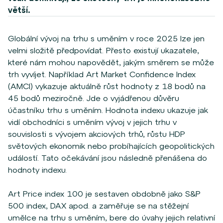
větší.
Globální vývoj na trhu s uměním v roce 2025 lze jen
velmi složitě předpovídat. Přesto existují ukazatele,
které nám mohou napovědět, jakým směrem se může
trh vyvíjet. Například Art Market Confidence Index
(AMCI) vykazuje aktuálně růst hodnoty z 18 bodů na
45 bodů meziročně. Jde o vyjádřenou důvěru
účastníku trhu s uměním. Hodnota indexu ukazuje jak
vidí obchodníci s uměním vývoj v jejich trhu v
souvislosti s vývojem akciových trhů, růstu HDP
světových ekonomik nebo probíhajících geopolitických
událostí. Tato očekávání jsou následně přenášena do
hodnoty indexu.
Art Price index 100 je sestaven obdobně jako S&P
500 index, DAX apod. a zaměřuje se na stěžejní
umělce na trhu s uměním, bere do úvahy jejich relativní