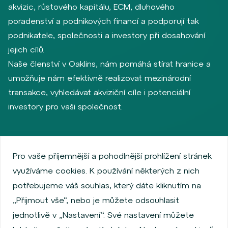
akvizic, růstového kapitálu, ECM, dluhového
poradenství a podnikových financí a podporují tak
podnikatele, společnosti a investory při dosahování
jejich cílů.
Naše členství v Oaklins, nám pomáhá stírat hranice a
umožňuje nám efektivně realizovat mezinárodní
transakce, vyhledávat akviziční cíle i potenciální
investory pro vaši společnost.
Zásady ochrany osobních údajů
Používání cookies
Pro vaše příjemnější a pohodlnější prohlížení stránek
Informace o emitentech
využíváme cookies. K používání některých z nich
Zaměstnanecký akciový program
potřebujeme váš souhlas, který dáte kliknutím na
Povinně zveřejňované informace
Finanční výkonnost
„Přijmout vše“, nebo je můžete odsouhlasit
Regulation S, Rule 144a
Informace dle MiFID
jednotlivě v „Nastavení“. Své nastavení můžete
FATCA & CSR
Disclaimer
Nastavení Cookies