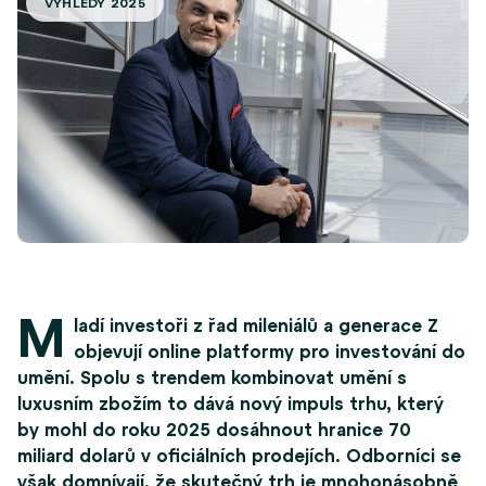
VÝHLEDY 2025
M
ladí investoři z řad mileniálů a generace Z
objevují online platformy pro investování do
umění. Spolu s trendem kombinovat umění s
luxusním zbožím to dává nový impuls trhu, který
by mohl do roku 2025 dosáhnout hranice 70
miliard dolarů v oficiálních prodejích. Odborníci se
však domnívají, že skutečný trh je mnohonásobně