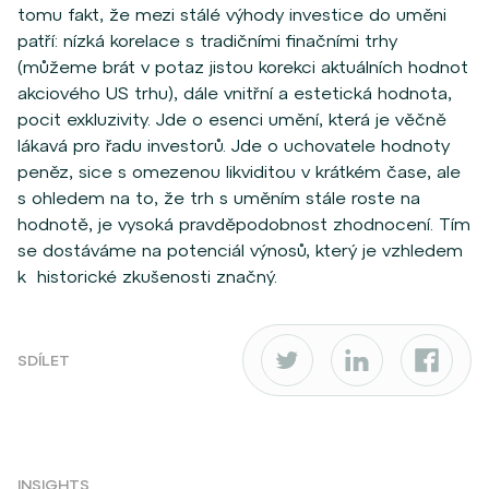
tomu fakt, že mezi stálé výhody investice do uměni
patří: nízká korelace s tradičními finačními trhy
(můžeme brát v potaz jistou korekci aktuálních hodnot
akciového US trhu), dále vnitřní a estetická hodnota,
pocit exkluzivity. Jde o esenci umění, která je věčně
lákavá pro řadu investorů. Jde o uchovatele hodnoty
peněz, sice s omezenou likviditou v krátkém čase, ale
s ohledem na to, že trh s uměním stále roste na
hodnotě, je vysoká pravděpodobnost zhodnocení. Tím
se dostáváme na potenciál výnosů, který je vzhledem
k historické zkušenosti značný.
SDÍLET
INSIGHTS