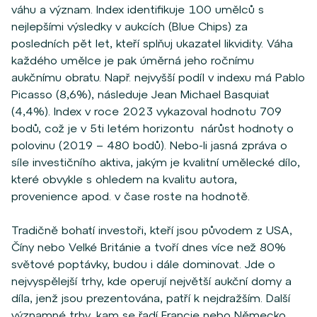
váhu a význam. Index identifikuje 100 umělců s
nejlepšími výsledky v aukcích (Blue Chips) za
posledních pět let, kteří splňuj ukazatel likvidity. Váha
každého umělce je pak úměrná jeho ročnímu
aukčnímu obratu. Např. nejvyšší podíl v indexu má Pablo
Picasso (8,6%), následuje Jean Michael Basquiat
(4,4%). Index v roce 2023 vykazoval hodnotu 709
bodů, což je v 5ti letém horizontu nárůst hodnoty o
polovinu (2019 – 480 bodů). Nebo-li jasná zpráva o
síle investičního aktiva, jakým je kvalitní umělecké dílo,
které obvykle s ohledem na kvalitu autora,
provenience apod. v čase roste na hodnotě.
Tradičně bohatí investoři, kteří jsou původem z USA,
Číny nebo Velké Británie a tvoří dnes více než 80%
světové poptávky, budou i dále dominovat. Jde o
nejvyspělejší trhy, kde operují největší aukční domy a
díla, jenž jsou prezentována, patří k nejdražším. Další
významné trhy, kam se řadí Francie nebo Německo,