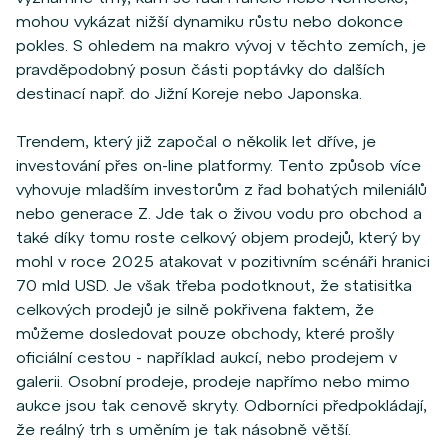
mohou vykázat nižší dynamiku růstu nebo dokonce
pokles. S ohledem na makro vývoj v těchto zemích, je
pravděpodobný posun části poptávky do dalších
destinací např. do Jižní Koreje nebo Japonska.
Trendem, který již započal o několik let dříve, je
investování přes on-line platformy. Tento způsob více
vyhovuje mladším investorům z řad bohatých mileniálů
nebo generace Z. Jde tak o živou vodu pro obchod a
také díky tomu roste celkový objem prodejů, který by
mohl v roce 2025 atakovat v pozitivním scénáři hranici
70 mld USD. Je však třeba podotknout, že statisitka
celkových prodejů je silně pokřivena faktem, že
můžeme dosledovat pouze obchody, které prošly
oficiální cestou - například aukcí, nebo prodejem v
galerii. Osobní prodeje, prodeje napřímo nebo mimo
aukce jsou tak cenově skryty. Odborníci předpokládají,
že reálný trh s uměním je tak násobně větší.