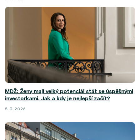
MDŽ: Ženy mají velký potenciál stát se úspěšnými
investorkami. Jak a kdy je nejlepší začít?
5. 3. 2026