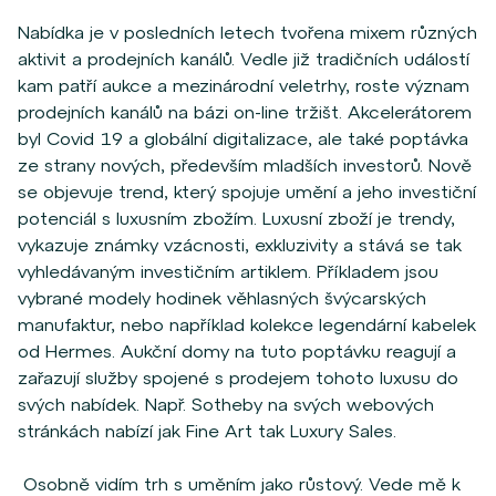
Nabídka je v posledních letech tvořena mixem různých
aktivit a prodejních kanálů. Vedle již tradičních událostí
kam patří aukce a mezinárodní veletrhy, roste význam
prodejních kanálů na bázi on-line tržišt. Akcelerátorem
byl Covid 19 a globální digitalizace, ale také poptávka
ze strany nových, především mladších investorů. Nově
se objevuje trend, který spojuje umění a jeho investiční
potenciál s luxusním zbožím. Luxusní zboží je trendy,
vykazuje známky vzácnosti, exkluzivity a stává se tak
vyhledávaným investičním artiklem. Příkladem jsou
vybrané modely hodinek věhlasných švýcarských
manufaktur, nebo například kolekce legendární kabelek
od Hermes. Aukční domy na tuto poptávku reagují a
zařazují služby spojené s prodejem tohoto luxusu do
svých nabídek. Např. Sotheby na svých webových
stránkách nabízí jak Fine Art tak Luxury Sales.
Osobně vidím trh s uměním jako růstový. Vede mě k