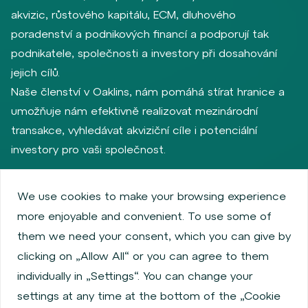
akvizic, růstového kapitálu, ECM, dluhového
poradenství a podnikových financí a podporují tak
podnikatele, společnosti a investory při dosahování
jejich cílů.
Naše členství v Oaklins, nám pomáhá stírat hranice a
umožňuje nám efektivně realizovat mezinárodní
transakce, vyhledávat akviziční cíle i potenciální
investory pro vaši společnost.
We use cookies to make your browsing experience
Zásady ochrany osobních údajů
Používání cookies
more enjoyable and convenient. To use some of
Informace o emitentech
them we need your consent, which you can give by
Zaměstnanecký akciový program
clicking on „Allow All“ or you can agree to them
Povinně zveřejňované informace
Finanční výkonnost
individually in „Settings“. You can change your
Regulation S, Rule 144a
Informace dle MiFID
settings at any time at the bottom of the „Cookie