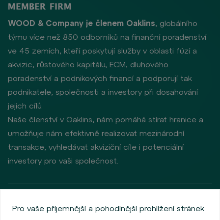
WOOD & Company je členem Oaklins
, globálního
týmu více než 850 odborníků na finanční poradenství
ve 45 zemích, kteří poskytují služby v oblasti fúzí a
akvizic, růstového kapitálu, ECM, dluhového
poradenství a podnikových financí a podporují tak
podnikatele, společnosti a investory při dosahování
jejich cílů.
Naše členství v Oaklins, nám pomáhá stírat hranice a
umožňuje nám efektivně realizovat mezinárodní
transakce, vyhledávat akviziční cíle i potenciální
investory pro vaši společnost.
Zásady ochrany osobních údajů
Používání cookies
Pro vaše příjemnější a pohodlnější prohlížení stránek
Informace o emitentech