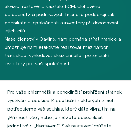
akvizic, růstového kapitálu, ECM, dluhového
poradenství a podnikových financí a podporují tak
podnikatele, společnosti a investory při dosahování
jejich cílů.
Naše členství v Oaklins, nám pomáhá stírat hranice a
umožňuje nám efektivně realizovat mezinárodní
transakce, vyhledávat akviziční cíle i potenciální
investory pro vaši společnost.
Zásady ochrany osobních údajů
Používání cookies
Pro vaše příjemnější a pohodlnější prohlížení stránek
Informace o emitentech
využíváme cookies. K používání některých z nich
Zaměstnanecký akciový program
potřebujeme váš souhlas, který dáte kliknutím na
Povinně zveřejňované informace
Finanční výkonnost
„Přijmout vše“, nebo je můžete odsouhlasit
Regulation S, Rule 144a
Informace dle MiFID
jednotlivě v „Nastavení“. Své nastavení můžete