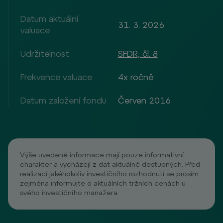
Datum aktuální
31. 3. 2026
valuace
Udržitelnost
SFDR, čl. 8
Frekvence valuace
4x ročně
Datum založení fondu
Červen 2016
Výše uvedené informace mají pouze informativní
charakter a vycházejí z dat aktuálně dostupných. Před
realizací jakéhokoliv investičního rozhodnutí se prosím
zejména informujte o aktuálních tržních cenách u
svého investičního manažera.