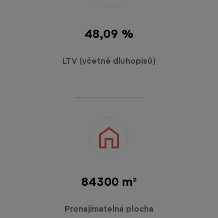
48,26 %
LTV (včetně dluhopisů)
84600 m²
Pronajímatelná plocha