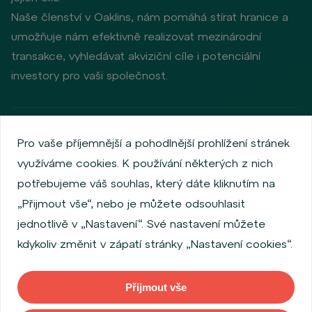
Naše členství v Oaklins, nám pomáhá stírat hranice a
umožňuje nám efektivně realizovat mezinárodní
transakce, vyhledávat akviziční cíle i potenciální
investory pro vaši společnost.
Zásady ochrany osobních údajů
Používání cookies
Pro vaše příjemnější a pohodlnější prohlížení stránek
Informace o emitentech
využíváme cookies. K používání některých z nich
Zaměstnanecký akciový program
potřebujeme váš souhlas, který dáte kliknutím na
Povinně zveřejňované informace
Finanční výkonnost
„Přijmout vše“, nebo je můžete odsouhlasit
Regulation S, Rule 144a
Informace dle MiFID
jednotlivě v „Nastavení“. Své nastavení můžete
FATCA & CSR
Disclaimer
Nastavení Cookies
kdykoliv změnit v zápatí stránky „Nastavení cookies“.
Prohlášení o přístupnosti
Přijmout vše
Copyright © 2026 WOOD & Company. Všechna práva vyhrazena. (WOOD