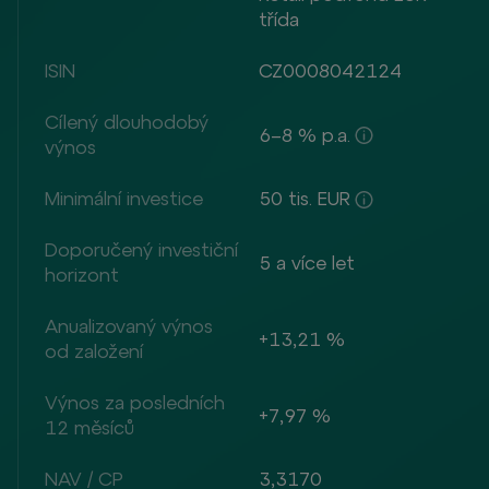
třída
ISIN
CZ0008042124
Cílený dlouhodobý
6–8 % p.a.
výnos
Minimální investice
50 tis. EUR
Doporučený investiční
5 a více let
horizont
Anualizovaný výnos
+13,21 %
od založení
Výnos za posledních
+7,97 %
12 měsíců
NAV / CP
3,3170