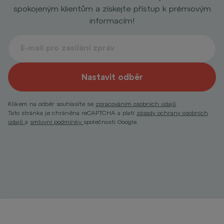
spokojeným klientům a získejte přístup k prémiovým
informacím!
Nastavit odběr
Klikem na odběr souhlasíte se
zpracováním osobních údajů
.
Tato stránka je chráněna reCAPTCHA a platí
zásady ochrany osobních
údajů
a
smluvní podmínky
společnosti Google.