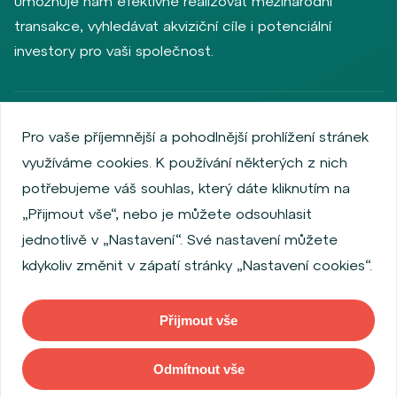
umožňuje nám efektivně realizovat mezinárodní
transakce, vyhledávat akviziční cíle i potenciální
investory pro vaši společnost.
Zásady ochrany osobních údajů
Používání cookies
Pro vaše příjemnější a pohodlnější prohlížení stránek
Informace o emitentech
využíváme cookies. K používání některých z nich
Zaměstnanecký akciový program
potřebujeme váš souhlas, který dáte kliknutím na
Povinně zveřejňované informace
Finanční výkonnost
„Přijmout vše“, nebo je můžete odsouhlasit
Regulation S, Rule 144a
Informace dle MiFID
jednotlivě v „Nastavení“. Své nastavení můžete
FATCA & CSR
Disclaimer
Nastavení Cookies
kdykoliv změnit v zápatí stránky „Nastavení cookies“.
Prohlášení o přístupnosti
Přijmout vše
Copyright © 2026 WOOD & Company. Všechna práva vyhrazena. (WOOD
& Company Financial Services, a. s., je regulovaná Českou národní
Odmítnout vše
bankou se sídlem Na Příkopě 28, 115 03, Praha 1, Česká republika).