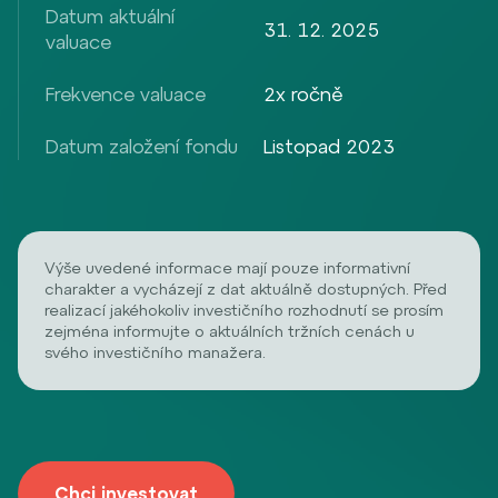
Datum aktuální
31. 12. 2025
valuace
Frekvence valuace
2x ročně
Datum založení fondu
Listopad 2023
Výše uvedené informace mají pouze informativní
charakter a vycházejí z dat aktuálně dostupných. Před
realizací jakéhokoliv investičního rozhodnutí se prosím
zejména informujte o aktuálních tržních cenách u
svého investičního manažera.
Chci investovat