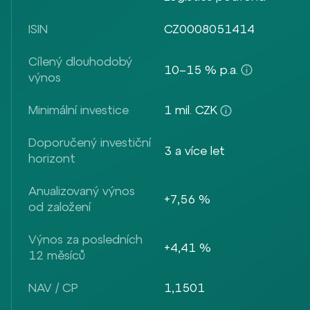
ISIN
CZ0008051414
Cílený dlouhodobý
10–15 % p.a.
výnos
Minimální investice
1 mil. CZK
Doporučený investiční
3 a více let
horizont
Anualizovaný výnos
+7,56 %
od založení
Výnos za posledních
+4,41 %
12 měsíců
NAV / CP
1,1501