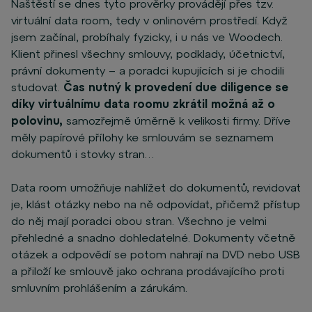
Naštěstí se dnes tyto prověrky provádějí přes tzv.
virtuální data room, tedy v onlinovém prostředí. Když
jsem začínal, probíhaly fyzicky, i u nás ve Woodech.
Klient přinesl všechny smlouvy, podklady, účetnictví,
právní dokumenty – a poradci kupujících si je chodili
studovat.
Čas nutný k provedení due diligence se
díky virtuálnímu data roomu zkrátil možná až o
polovinu,
samozřejmě úměrně k velikosti firmy. Dříve
měly papírové přílohy ke smlouvám se seznamem
dokumentů i stovky stran…
Data room umožňuje nahlížet do dokumentů, revidovat
je, klást otázky nebo na ně odpovídat, přičemž přístup
do něj mají poradci obou stran. Všechno je velmi
přehledné a snadno dohledatelné. Dokumenty včetně
otázek a odpovědí se potom nahrají na DVD nebo USB
a přiloží ke smlouvě jako ochrana prodávajícího proti
smluvním prohlášením a zárukám.