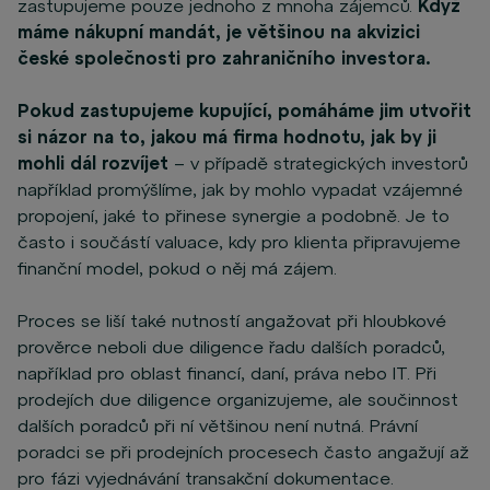
zastupujeme pouze jednoho z mnoha zájemců.
Když
máme nákupní mandát, je většinou na akvizici
české společnosti pro zahraničního investora.
Pokud zastupujeme kupující, pomáháme jim utvořit
si názor na to, jakou má firma hodnotu, jak by ji
mohli dál rozvíjet
– v případě strategických investorů
například promýšlíme, jak by mohlo vypadat vzájemné
propojení, jaké to přinese synergie a podobně. Je to
často i součástí valuace, kdy pro klienta připravujeme
finanční model, pokud o něj má zájem.
Proces se liší také nutností angažovat při hloubkové
prověrce neboli due diligence řadu dalších poradců,
například pro oblast financí, daní, práva nebo IT. Při
prodejích due diligence organizujeme, ale součinnost
dalších poradců při ní většinou není nutná. Právní
poradci se při prodejních procesech často angažují až
pro fázi vyjednávání transakční dokumentace.