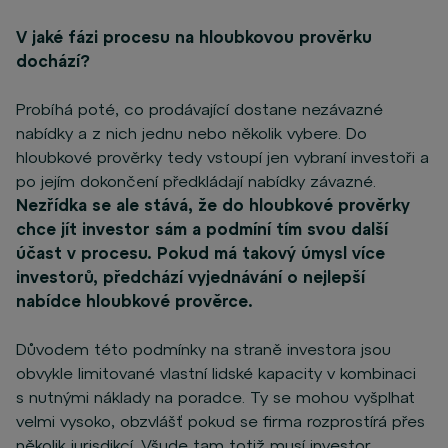
V jaké fázi procesu na hloubkovou prověrku
dochází?
Probíhá poté, co prodávající dostane nezávazné
nabídky a z nich jednu nebo několik vybere. Do
hloubkové prověrky tedy vstoupí jen vybraní investoři a
po jejím dokončení předkládají nabídky závazné.
Nezřídka se ale stává, že do hloubkové prověrky
chce jít investor sám a podmíní tím svou další
účast v procesu. Pokud má takový úmysl více
investorů, předchází vyjednávání o nejlepší
nabídce hloubkové prověrce.
Důvodem této podmínky na straně investora jsou
obvykle limitované vlastní lidské kapacity v kombinaci
s nutnými náklady na poradce. Ty se mohou vyšplhat
velmi vysoko, obzvlášť pokud se firma rozprostírá přes
několik jurisdikcí.
Všude tam totiž musí investor