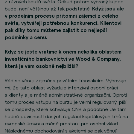
z různých koutů světa. Odkud potom vybraný kupec
bude, není většinou až tak podstatné.
Když jsou ale
v prodejním procesu přítomní zájemci z celého
světa, vytvářejí potřebnou konkurenci. Klientovi
pak díky tomu můžeme zajistit co nejlepší
podmínky a cenu.
Když se ještě vrátíme k oněm několika oblastem
investičního bankovnictví ve Wood & Company,
která je vám osobně nejbližší?
Rád se věnuji zejména privátním transakcím. Vyhovuje
mi, že tato oblast vyžaduje intenzivní osobní práci
s klienty a je méně administrativně organizační. Oproti
tomu proces vstupu na burzu je velmi regulovaný, píší
se prospekty, které schvaluje ČNB a podobně. Je tam
hodně povinností daných regulací kapitálových trhů na
evropské úrovni a méně prostoru pro osobní vklad.
Následnému obchodování s akciemi se pak věnují