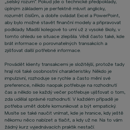
„selský rozum“. Pokud jde o technické předpoklady,
úplným základem je perfektně mluvit anglicky,
rozumět číslům, a dobře ovládat Excel a PowerPoint,
aby bylo možné stavět finanční modely a připravovat
podklady. Mladší kolegové to umí už z vysoké školy, v
tomto ohledu se situace zlepšila. Vědí často také, kde
brát informace o porovnatelných transakcích a
zjišťovat další potřebné informace.
Provádět klienty transakcemi je složitější, protože tady
hrají roli také osobnostní charakteristiky. Někdo je
impulzivní, rozhoduje se rychle a často mění své
preference, někdo naopak potřebuje na rozhodnutí
čas a někdo se každý večer potřebuje ujišťovat o tom,
zda udělal správné rozhodnutí. V každém případě je
potřeba umět dobře komunikovat a být empatický.
Musíte se také naučit vnímat, kde je hranice, kdy ještě
někomu něco nabízet a tlačit, a kdy už ne. Na to vám
žádný kurz vyjednávacích praktik nestačí.