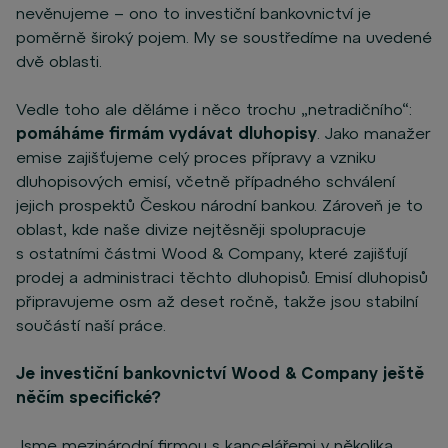
nevěnujeme – ono to investiční bankovnictví je
poměrně široký pojem. My se soustředíme na uvedené
dvě oblasti.
Vedle toho ale děláme i něco trochu „netradičního“:
pomáháme firmám vydávat dluhopisy
. Jako manažer
emise zajišťujeme celý proces přípravy a vzniku
dluhopisových emisí, včetně případného schválení
jejich prospektů Českou národní bankou. Zároveň je to
oblast, kde naše divize nejtěsněji spolupracuje
s ostatními částmi Wood & Company, které zajišťují
prodej a administraci těchto dluhopisů. Emisí dluhopisů
připravujeme osm až deset ročně, takže jsou stabilní
součástí naší práce.
Je investiční bankovnictví Wood & Company ještě
něčím specifické?
Jsme mezinárodní firmou s kancelářemi v několika