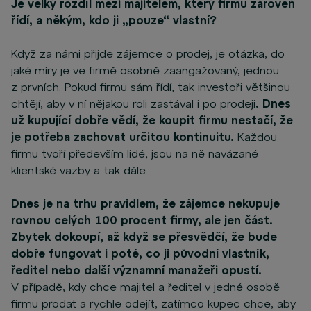
Je velký rozdíl mezi majitelem, který firmu zároveň
řídí, a někým, kdo ji „pouze“ vlastní?
Když za námi přijde zájemce o prodej, je otázka, do
jaké míry je ve firmě osobně zaangažovaný, jednou
z prvních. Pokud firmu sám řídí, tak investoři většinou
chtějí, aby v ní nějakou roli zastával i po prodeji
. Dnes
už kupující dobře vědí, že koupit firmu nestačí, že
je potřeba zachovat určitou kontinuitu.
Každou
firmu tvoří především lidé, jsou na ně navázané
klientské vazby a tak dále.
Dnes je na trhu pravidlem, že zájemce nekupuje
rovnou celých 100 procent firmy, ale jen část.
Zbytek dokoupí, až když se přesvědčí, že bude
dobře fungovat i poté, co ji původní vlastník,
ředitel nebo další významní manažeři opustí.
V případě, kdy chce majitel a ředitel v jedné osobě
firmu prodat a rychle odejít, zatímco kupec chce, aby