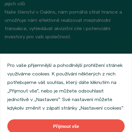
jejich cílů.
Naše členství v Oaklins, nám pomáhá stírat hranice a
umožňuje nám efektivně realizovat mezinárodní
transakce, vyhledávat akviziční cíle i potenciální
investory pro vaši společnost.
Zásady ochrany osobních údajů
Používání cookies
Pro vaše příjemnější a pohodlnější prohlížení stránek
Informace o emitentech
využíváme cookies. K používání některých z nich
Zaměstnanecký akciový program
potřebujeme váš souhlas, který dáte kliknutím na
Povinně zveřejňované informace
Finanční výkonnost
„Přijmout vše“, nebo je můžete odsouhlasit
Regulation S, Rule 144a
Informace dle MiFID
jednotlivě v „Nastavení“. Své nastavení můžete
FATCA & CSR
Disclaimer
Nastavení Cookies
kdykoliv změnit v zápatí stránky „Nastavení cookies“.
Prohlášení o přístupnosti
Přijmout vše