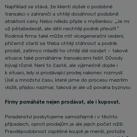
Například se stává, že klienti slyšeli o podobné
transakci v zahraničí a chtějí dosáhnout podobně
atraktivní ceny. Nebo někdo přijde s myšlenkou: „Je mi
už pětašedesát, ale děti nechtějí podnik převzít.“
Rodinná firma také může mít vícegenerační vedení,
přičemž starší se třeba chtějí stáhnout a podnik
prodat, zatímco mladší ho chtějí dál rozvíjet – takové
situace také pomáháme transakcemi řešit. Důvody
bývají různé. Není to časté, ale výjimečně dojde i
k situaci, kdy si prodávající prodej nakonec rozmyslí.
Úsilí a množství času, které jsme do procesu mezitím
vložili, přijdou nazmar, taková je ale už povaha byznysu.
Firmy pomáháte nejen prodávat, ale i kupovat.
Poradenství poskytujeme samozřejmě i v těchto
případech, oproti prodejům je ale jejich počet nižší.
Pravděpodobnost úspěšné koupě je menší, protože