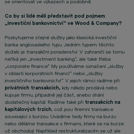
se orientovat ve výkazech a podobně.
Co by si lidé měli představit pod pojmem
„investiční bankovnictví“ ve Wood & Company?
Poskytujeme stejné služby jako klasická investiční
banka anglosaského typu. Jedním typem těchto
služeb je transakční poradenství. V zahraničí se tomu
neříká jen „investment banking“, ale také třeba
„corporate finance“. My používáme označení „služby
v oblasti korporátních financí“ nebo „služby
investičního bankovnictví“. V jejich rámci radíme při
privátních transakcích,
kdy někdo prodává nebo
kupuje firmu, případně její část, anebo shání
dodatečný kapitál. Radíme také při
transakcích na
kapitálových trzích
, což jsou firemní transakce
související s burzou. Uvádíme tedy firmy na burzu
nebo děláme transakce s firmami, které se na burze
už obchodují. Například restrukturalizacím se už ale