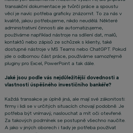
transakční dokumentace je tvůrčí práce a spoustu
věcí je navíc potřeba graficky znázornit. To za nás v
kvalitě, jakou potřebujeme, nikdo neudělá. Některé
administrativní činnosti ale automatizujeme,
používáme například nástroje na sdílení dat, mailů,
kontaktů nebo zápisů ze schůzek s klienty, také
dostupné nástroje v MS Teams nebo ChatGPT. Pokud
jde o odbornou část práce, používáme samozřejmě
pluginy pro Excel, PowerPoint a tak dále.
Jaké jsou podle vás nejdůležitější dovednosti a
vlastnosti úspěšného investičního bankéře?
Každá transakce je úplně jiná, ale mají své zákonitosti:
firmy i lidi se v určitých situacích chovají podobně. Je
potřeba být vnímavý, naslouchat a mít oči otevřené.
Za takových podmínek se postupně všechno naučíte.
A jako v jiných oborech i tady je potřeba používat