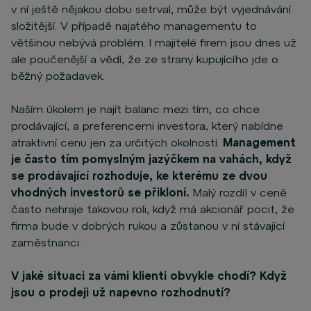
v ní ještě nějakou dobu setrval, může být vyjednávání
složitější. V případě najatého managementu to
většinou nebývá problém. I majitelé firem jsou dnes už
ale poučenější a vědí, že ze strany kupujícího jde o
běžný požadavek.
Naším úkolem je najít balanc mezi tím, co chce
prodávající, a preferencemi investora, který nabídne
atraktivní cenu jen za určitých okolností.
Management
je často tím pomyslným jazýčkem na vahách, když
se prodávající rozhoduje, ke kterému ze dvou
vhodných investorů se přikloní.
Malý rozdíl v ceně
často nehraje takovou roli, když má akcionář pocit, že
firma bude v dobrých rukou a zůstanou v ní stávající
zaměstnanci.
V jaké situaci za vámi klienti obvykle chodí? Když
jsou o prodeji už napevno rozhodnutí?