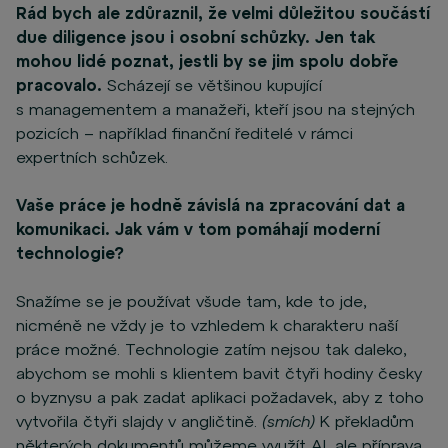
Rád bych ale zdůraznil, že velmi důležitou součástí
due diligence jsou i osobní schůzky. Jen tak
mohou lidé poznat, jestli by se jim spolu dobře
pracovalo.
Scházejí se většinou kupující
s managementem a manažeři, kteří jsou na stejných
pozicích – například finanční ředitelé v rámci
expertních schůzek.
Vaše práce je hodně závislá na zpracování dat a
komunikaci. Jak vám v tom pomáhají moderní
technologie?
Snažíme se je používat všude tam, kde to jde,
nicméně ne vždy je to vzhledem k charakteru naší
práce možné. Technologie zatím nejsou tak daleko,
abychom se mohli s klientem bavit čtyři hodiny česky
o byznysu a pak zadat aplikaci požadavek, aby z toho
vytvořila čtyři slajdy v angličtině.
(smích)
K překladům
některých dokumentů můžeme využít AI, ale příprava