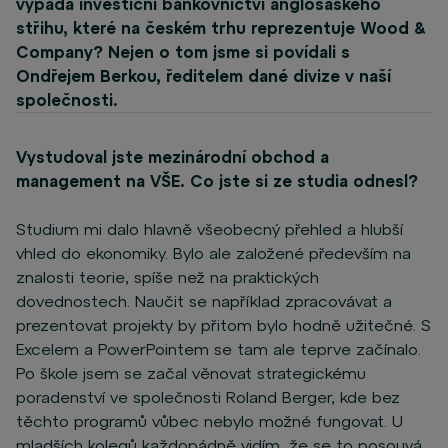
vypadá investiční bankovnictví anglosaského
střihu, které na českém trhu reprezentuje Wood &
Company? Nejen o tom jsme si povídali s
Ondřejem Berkou, ředitelem dané divize v naší
společnosti.
Vystudoval jste mezinárodní obchod a
management na VŠE. Co jste si ze studia odnesl?
Studium mi dalo hlavně všeobecný přehled a hlubší
vhled do ekonomiky. Bylo ale založené především na
znalosti teorie, spíše než na praktických
dovednostech. Naučit se například zpracovávat a
prezentovat projekty by přitom bylo hodně užitečné. S
Excelem a PowerPointem se tam ale teprve začínalo.
Po škole jsem se začal věnovat strategickému
poradenství ve společnosti Roland Berger, kde bez
těchto programů vůbec nebylo možné fungovat. U
mladších kolegů každopádně vidím, že se to posouvá