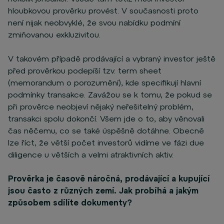
hloubkovou prověrku provést. V současnosti proto
není nijak neobvyklé, že svou nabídku podmíní
zmiňovanou exkluzivitou.
V takovém případě prodávající a vybraný investor ještě
před prověrkou podepíší tzv. term sheet
(memorandum o porozumění), kde specifikují hlavní
podmínky transakce. Zavážou se k tomu, že pokud se
při prověrce neobjeví nějaký neřešitelný problém,
transakci spolu dokončí. Všem jde o to, aby věnovali
čas něčemu, co se také úspěšně dotáhne. Obecně
lze říct, že větší počet investorů vidíme ve fázi due
diligence u větších a velmi atraktivních aktiv.
Prověrka je časově náročná, prodávající a kupující
jsou často z různých zemí. Jak probíhá a jakým
způsobem sdílíte dokumenty?