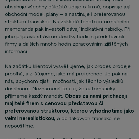
obsahuje všechny důležité údaje o firmě, popisuje její
obchodní model, plány – a nastiňuje i preferovanou
strukturu transakce. Na základě tohoto informačního
memoranda pak investoři dávají indikativní nabídky. Při
jeho přípravě strávíme desítky hodin s představiteli
firmy a dalších mnoho hodin zpracováním zjištěných
informací.
Na začátku klientovi vysvětlujeme, jak proces prodeje
probíhá, a zjišťujeme, jaké má preference. Je pak na
nás, abychom zjistili možnosti, jak těchto výsledků
dosáhnout. Neznamená to ale, že automaticky
přijmeme každý mandát.
Občas za námi přicházejí
majitelé firem s cenovou představou či
preferovanou strukturou, kterou vyhodnotíme jako
velmi nerealistickou,
a do takových transakcí se
nepouštíme.