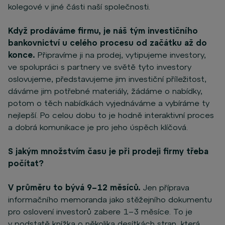
kolegové v jiné části naší společnosti.
Když prodáváme firmu, je náš tým investičního
bankovnictví u celého procesu od začátku až do
konce.
Připravíme ji na prodej, vytipujeme investory,
ve spolupráci s partnery ve světě tyto investory
oslovujeme, představujeme jim investiční příležitost,
dáváme jim potřebné materiály, žádáme o nabídky,
potom o těch nabídkách vyjednáváme a vybíráme ty
nejlepší. Po celou dobu to je hodně interaktivní proces
a dobrá komunikace je pro jeho úspěch klíčová.
S jakým množstvím času je při prodeji firmy třeba
počítat?
V průměru to bývá 9–12 měsíců.
Jen příprava
informačního memoranda jako stěžejního dokumentu
pro oslovení investorů zabere 1–3 měsíce. To je
v podstatě knížka o několika desítkách stran, která