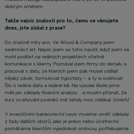
dobrým směrem.
Takže nejvíc znalostí pro to, čemu se věnujete
dnes, jste získal z praxe?
Do značné míry ano. Ve Wood & Company jsem
sedmnáct let. Nejvíc jsem se toho naučil, když jsem se
mohl podílet na reálných projektech včetně
komunikace s klienty. Poznával jsem firmy do detailu a
pracoval s daty, ze kterých jsem pak musel udělat
nějaký závěr, formulovat hypotézy – a ty si ověřovat.
Šlo o reálná data a reálné lidi. Na vysoké škole jsme
měli jen základy finanční analýzy… a musím přiznat, že
kurz oceňování podniků mě tehdy moc nelákal.
(smích)
V investičním bankovnictví navíc musíme umět základy
z řady dalších oborů, jako je právo nebo účetnictví:
pomáháme klientům vyjednávat smlouvy, potřebujeme