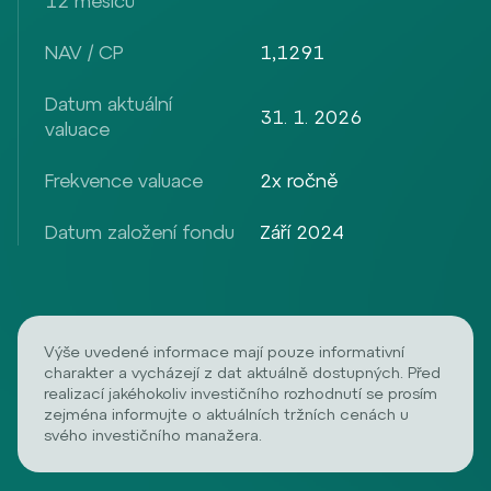
12 měsíců
NAV / CP
1,1291
Datum aktuální
31. 1. 2026
valuace
Frekvence valuace
2x ročně
Datum založení fondu
Září 2024
Výše uvedené informace mají pouze informativní
charakter a vycházejí z dat aktuálně dostupných. Před
realizací jakéhokoliv investičního rozhodnutí se prosím
zejména informujte o aktuálních tržních cenách u
svého investičního manažera.