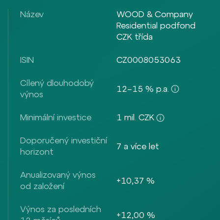
Název
WOOD & Company
Residential podfond
CZK třída
ISIN
CZ0008053063
Cílený dlouhodobý
12–15 % p.a.
výnos
Minimální investice
1 mil. CZK
Doporučený investiční
7 a více let
horizont
Anualizovaný výnos
+10,37 %
od založení
Výnos za posledních
+12,00 %